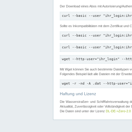
Der Download eines Abos mit Autorisierung/Authent
curl --basic --user "ihr_login:ihr
Sollte es Inkompatibilitäten mit dem Zertifikat und
curl --basic --user "ihr_login:ihr
curl --basic --user "ihr_login:ihr
wget --http-user="ihr_login" --htt
Mit Wget können Sie auch bestimmte Dateitypen
Folgendes Beispiel lädt alle Dateien mit der Erwei
wget -r -nd -A .dat --http-user="i
Haftung und Lizenz
Die Wasserstraßen- und Schifffahrtsverwaltung des
Aktualität, Zuverlässigkeit oder Vollständigkeit d
Die Daten sind unter der Lizenz
DL-DE->Zero-2.0