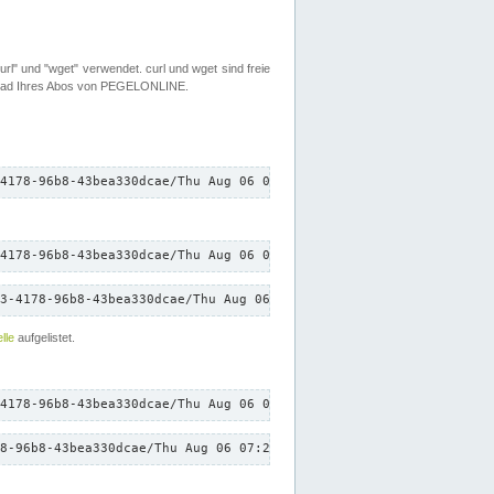
rl" und "wget" verwendet. curl und wget sind freie
load Ihres Abos von PEGELONLINE.
4178-96b8-43bea330dcae/Thu Aug 06 07:21:01 CEST 2026/down.txt"
4178-96b8-43bea330dcae/Thu Aug 06 07:21:01 CEST 2026/down.txt"
3-4178-96b8-43bea330dcae/Thu Aug 06 07:21:01 CEST 2026/down.txt"
lle
aufgelistet.
4178-96b8-43bea330dcae/Thu Aug 06 07:21:01 CEST 2026/down.txt"
8-96b8-43bea330dcae/Thu Aug 06 07:21:01 CEST 2026/down.txt"