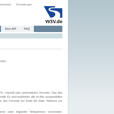
zhinweise
Einstellungen
Dict-API
FAQ
erden.
, manuell oder automatisiert, herunter. Das Abo
tellt. Es wird empfohlen alle im Abo ausgewählten
afür das Formular am Ende der Seite. Näheres zur
nst unter folgender Webadresse verwenden: