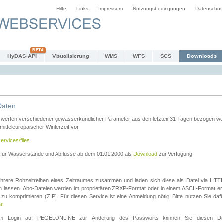
Hilfe
Links
Impressum
Nutzungsbedingungen
Datenschut
HyDAS-API
Visualisierung
WMS
WFS
SOS
Downloads
Daten
swerten verschiedener gewässerkundlicher Parameter aus den letzten 31 Tagen bezogen w
 mitteleuropäischer Winterzeit vor.
ervices/files
n für Wasserstände und Abflüsse ab dem 01.01.2000 als
Download
zur Verfügung.
rere Rohzeitreihen eines Zeitraumes zusammen und laden sich diese als Datei via HTTPS
len lassen. Abo-Dateien werden im proprietären ZRXP-Format oder in einem ASCII-Format ers
zu komprimieren (ZIP). Für diesen Service ist eine Anmeldung nötig. Bitte nutzen Sie d
er
.
igem Login auf PEGELONLINE zur Änderung des Passworts können Sie diesen Die