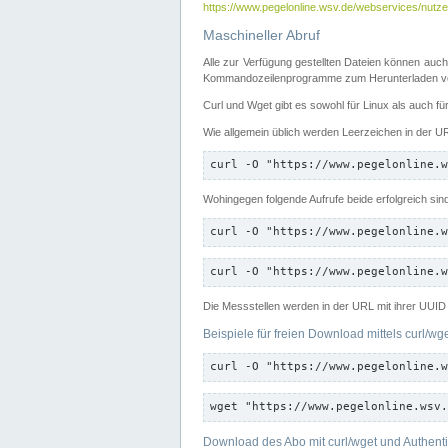
https://www.pegelonline.wsv.de/webservices/nutzer
Maschineller Abruf
Alle zur Verfügung gestellten Dateien können auch
Kommandozeilenprogramme zum Herunterladen von
Curl und Wget gibt es sowohl für Linux als auch f
Wie allgemein üblich werden Leerzeichen in der URL
curl -O "https://www.pegelonline.w
Wohingegen folgende Aufrufe beide erfolgreich sin
curl -O "https://www.pegelonline.w
curl -O "https://www.pegelonline.w
Die Messstellen werden in der URL mit ihrer UUID 
Beispiele für freien Download mittels curl/wg
curl -O "https://www.pegelonline.w
wget "https://www.pegelonline.wsv.
Download des Abo mit curl/wget und Authenti