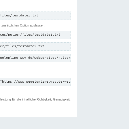
files/testdatei.txt
er zusätzlichen Option auslassen.
ces/nutzer/files/testdatei.txt
er/files/testdatei.txt
gelonline.wsv.de/webservices/nutzer/files/testdatei.txt"
"https://www.pegelonline.wsv.de/webservices/nutzer/files"
tung für die inhaltliche Richtigkeit, Genauigkeit,