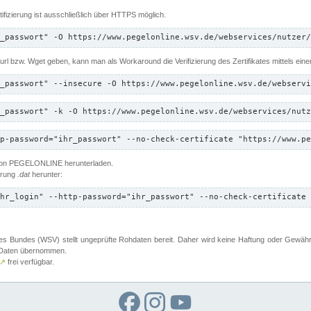
ifizierung ist ausschließlich über HTTPS möglich.
_passwort" -O https://www.pegelonline.wsv.de/webservices/nutzer/
 Curl bzw. Wget geben, kann man als Workaround die Verifizierung des Zertifikates mittels ein
_passwort" --insecure -O https://www.pegelonline.wsv.de/webservi
_passwort" -k -O https://www.pegelonline.wsv.de/webservices/nutz
p-password="ihr_passwort" --no-check-certificate "https://www.pe
 von PEGELONLINE herunterladen.
terung
.dat
herunter:
hr_login" --http-password="ihr_passwort" --no-check-certificate 
 Bundes (WSV) stellt ungeprüfte Rohdaten bereit. Daher wird keine Haftung oder Gewährleis
er Daten übernommen.
↗
frei verfügbar.