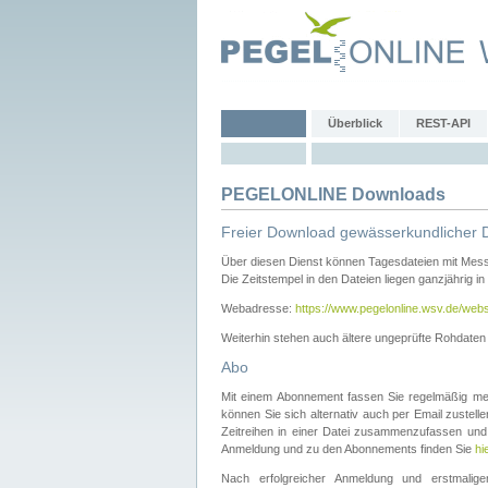
Überblick
REST-API
PEGELONLINE Downloads
Freier Download gewässerkundlicher 
Über diesen Dienst können Tagesdateien mit Mes
Die Zeitstempel in den Dateien liegen ganzjährig in
Webadresse:
https://www.pegelonline.wsv.de/webs
Weiterhin stehen auch ältere ungeprüfte Rohdate
Abo
Mit einem Abonnement fassen Sie regelmäßig meh
können Sie sich alternativ auch per Email zustel
Zeitreihen in einer Datei zusammenzufassen und 
Anmeldung und zu den Abonnements finden Sie
hi
Nach erfolgreicher Anmeldung und erstmal