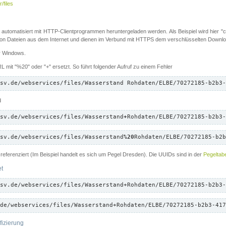
/files
 automatisiert mit HTTP-Clientprogrammen heruntergeladen werden. Als Beispiel wird hier "cu
 Dateien aus dem Internet und dienen im Verbund mit HTTPS dem verschlüsselten Down
ür Windows.
 mit "%20" oder "+" ersetzt. So führt folgender Aufruf zu einem Fehler
sv.de/webservices/files/Wasserstand Rohdaten/ELBE/70272185-b2b3-
d
sv.de/webservices/files/Wasserstand
+
Rohdaten/ELBE/70272185-b2b3-
sv.de/webservices/files/Wasserstand
%20
Rohdaten/ELBE/70272185-b2b
referenziert (Im Beispiel handelt es sich um Pegel Dresden). Die UUIDs sind in der
Pegeltabe
et
sv.de/webservices/files/Wasserstand+Rohdaten/ELBE/70272185-b2b3-
de/webservices/files/Wasserstand+Rohdaten/ELBE/70272185-b2b3-417
fizierung