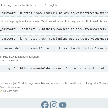
ifizierung ist ausschließlich über HTTPS möglich.
_passwort" -O https://www.pegelonline.wsv.de/webservices/nutzer/
 Curl bzw. Wget geben, kann man als Workaround die Verifizierung des Zertifikates mittels ein
_passwort" --insecure -O https://www.pegelonline.wsv.de/webservi
_passwort" -k -O https://www.pegelonline.wsv.de/webservices/nutz
p-password="ihr_passwort" --no-check-certificate "https://www.pe
 von PEGELONLINE herunterladen.
terung
.dat
herunter:
hr_login" --http-password="ihr_passwort" --no-check-certificate 
 Bundes (WSV) stellt ungeprüfte Rohdaten bereit. Daher wird keine Haftung oder Gewährleis
er Daten übernommen.
↗
frei verfügbar.