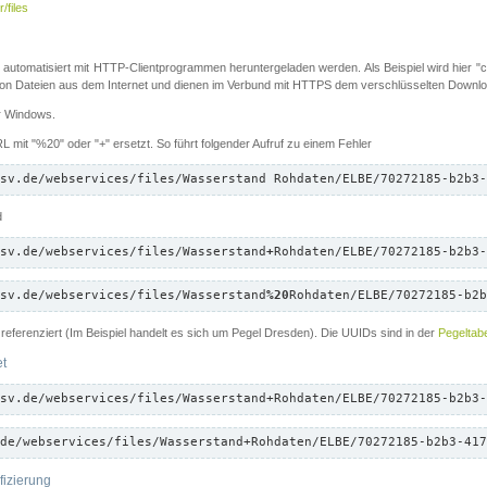
/files
 automatisiert mit HTTP-Clientprogrammen heruntergeladen werden. Als Beispiel wird hier "cu
 Dateien aus dem Internet und dienen im Verbund mit HTTPS dem verschlüsselten Down
ür Windows.
 mit "%20" oder "+" ersetzt. So führt folgender Aufruf zu einem Fehler
sv.de/webservices/files/Wasserstand Rohdaten/ELBE/70272185-b2b3-
d
sv.de/webservices/files/Wasserstand
+
Rohdaten/ELBE/70272185-b2b3-
sv.de/webservices/files/Wasserstand
%20
Rohdaten/ELBE/70272185-b2b
referenziert (Im Beispiel handelt es sich um Pegel Dresden). Die UUIDs sind in der
Pegeltabe
et
sv.de/webservices/files/Wasserstand+Rohdaten/ELBE/70272185-b2b3-
de/webservices/files/Wasserstand+Rohdaten/ELBE/70272185-b2b3-417
fizierung