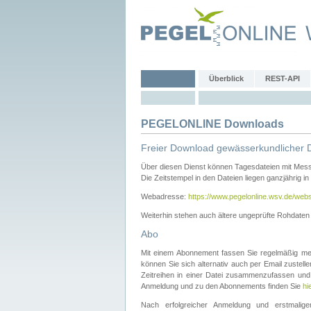
Überblick
REST-API
PEGELONLINE Downloads
Freier Download gewässerkundlicher 
Über diesen Dienst können Tagesdateien mit Mes
Die Zeitstempel in den Dateien liegen ganzjährig in
Webadresse:
https://www.pegelonline.wsv.de/webs
Weiterhin stehen auch ältere ungeprüfte Rohdate
Abo
Mit einem Abonnement fassen Sie regelmäßig meh
können Sie sich alternativ auch per Email zustel
Zeitreihen in einer Datei zusammenzufassen und 
Anmeldung und zu den Abonnements finden Sie
hi
Nach erfolgreicher Anmeldung und erstmal