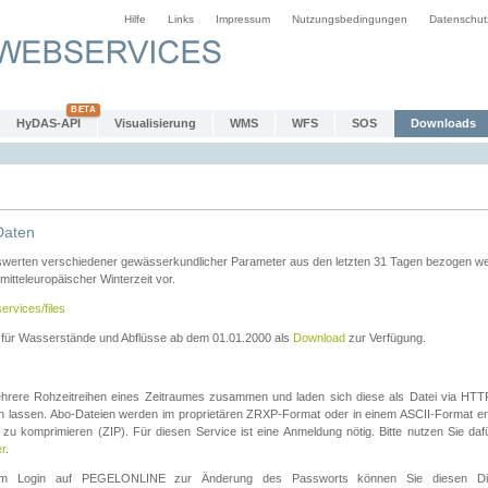
Hilfe
Links
Impressum
Nutzungsbedingungen
Datenschut
HyDAS-API
Visualisierung
WMS
WFS
SOS
Downloads
Daten
swerten verschiedener gewässerkundlicher Parameter aus den letzten 31 Tagen bezogen w
 mitteleuropäischer Winterzeit vor.
ervices/files
n für Wasserstände und Abflüsse ab dem 01.01.2000 als
Download
zur Verfügung.
rere Rohzeitreihen eines Zeitraumes zusammen und laden sich diese als Datei via HTTPS
len lassen. Abo-Dateien werden im proprietären ZRXP-Format oder in einem ASCII-Format ers
zu komprimieren (ZIP). Für diesen Service ist eine Anmeldung nötig. Bitte nutzen Sie d
er
.
igem Login auf PEGELONLINE zur Änderung des Passworts können Sie diesen Die