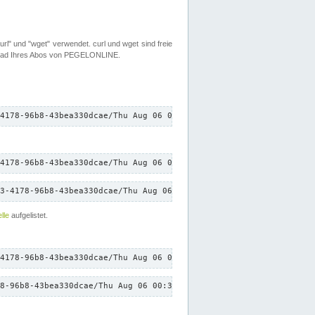
rl" und "wget" verwendet. curl und wget sind freie
load Ihres Abos von PEGELONLINE.
4178-96b8-43bea330dcae/Thu Aug 06 00:39:52 CEST 2026/down.txt"
4178-96b8-43bea330dcae/Thu Aug 06 00:39:52 CEST 2026/down.txt"
3-4178-96b8-43bea330dcae/Thu Aug 06 00:39:52 CEST 2026/down.txt"
lle
aufgelistet.
4178-96b8-43bea330dcae/Thu Aug 06 00:39:52 CEST 2026/down.txt"
8-96b8-43bea330dcae/Thu Aug 06 00:39:52 CEST 2026/down.txt"