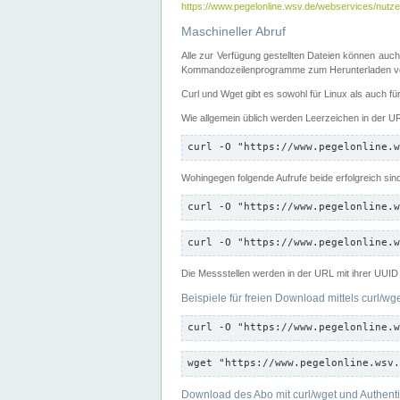
https://www.pegelonline.wsv.de/webservices/nutzer
Maschineller Abruf
Alle zur Verfügung gestellten Dateien können auch
Kommandozeilenprogramme zum Herunterladen von
Curl und Wget gibt es sowohl für Linux als auch f
Wie allgemein üblich werden Leerzeichen in der URL
curl -O "https://www.pegelonline.w
Wohingegen folgende Aufrufe beide erfolgreich sin
curl -O "https://www.pegelonline.w
curl -O "https://www.pegelonline.w
Die Messstellen werden in der URL mit ihrer UUID 
Beispiele für freien Download mittels curl/wg
curl -O "https://www.pegelonline.w
wget "https://www.pegelonline.wsv.
Download des Abo mit curl/wget und Authenti