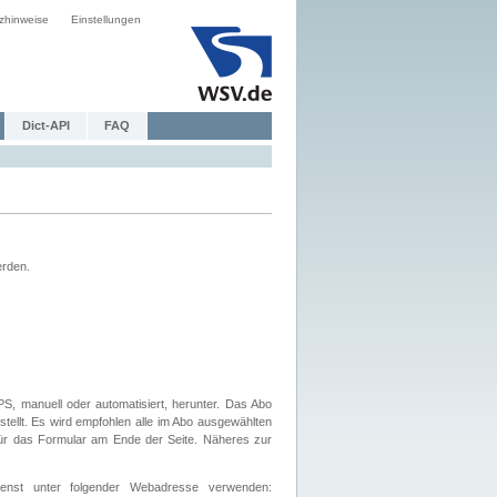
zhinweise
Einstellungen
Dict-API
FAQ
erden.
, manuell oder automatisiert, herunter. Das Abo
tellt. Es wird empfohlen alle im Abo ausgewählten
afür das Formular am Ende der Seite. Näheres zur
nst unter folgender Webadresse verwenden: