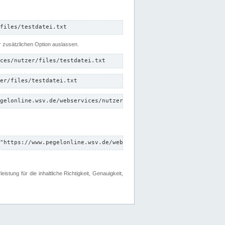
files/testdatei.txt
er zusätzlichen Option auslassen.
ces/nutzer/files/testdatei.txt
er/files/testdatei.txt
gelonline.wsv.de/webservices/nutzer/files/testdatei.txt"
"https://www.pegelonline.wsv.de/webservices/nutzer/files"
tung für die inhaltliche Richtigkeit, Genauigkeit,