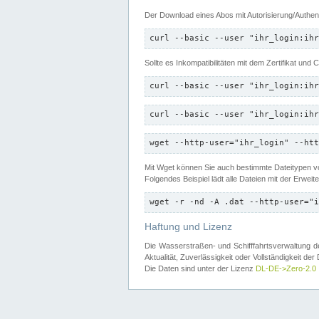
Der Download eines Abos mit Autorisierung/Authent
curl --basic --user "ihr_login:ihr
Sollte es Inkompatibilitäten mit dem Zertifikat und
curl --basic --user "ihr_login:ihr
curl --basic --user "ihr_login:ihr
wget --http-user="ihr_login" --htt
Mit Wget können Sie auch bestimmte Dateitypen
Folgendes Beispiel lädt alle Dateien mit der Erwei
wget -r -nd -A .dat --http-user="i
Haftung und Lizenz
Die Wasserstraßen- und Schifffahrtsverwaltung des
Aktualität, Zuverlässigkeit oder Vollständigkeit d
Die Daten sind unter der Lizenz
DL-DE->Zero-2.0