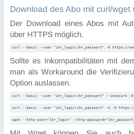
Download des Abo mit curl/wget 
Der Download eines Abos mit Autori
über HTTPS möglich.
curl --basic --user "ihr_login:ihr_passwort" -O https://ww
Sollte es Inkompatibilitäten mit d
man als Workaround die Verifizierun
Option auslassen.
curl --basic --user "ihr_login:ihr_passwort" --insecure -O
curl --basic --user "ihr_login:ihr_passwort" -k -O https:/
wget --http-user="ihr_login" --http-password="ihr_passwort
Mit Wget können Sie auch b