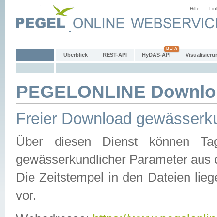
Hilfe
Lin
Überblick
REST-API
HyDAS-API
Visualisieru
PEGELONLINE Downlo
Freier Download gewässerku
Über diesen Dienst können Tag
gewässerkundlicher Parameter aus 
Die Zeitstempel in den Dateien lieg
vor.