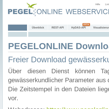
Hilfe
Lin
Überblick
REST-API
HyDAS-API
Visualisieru
PEGELONLINE Downlo
Freier Download gewässerku
Über diesen Dienst können Tag
gewässerkundlicher Parameter aus 
Die Zeitstempel in den Dateien lieg
vor.