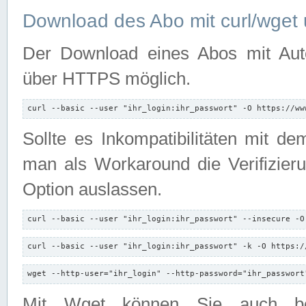
Download des Abo mit curl/wget 
Der Download eines Abos mit Autori
über HTTPS möglich.
curl --basic --user "ihr_login:ihr_passwort" -O https://ww
Sollte es Inkompatibilitäten mit d
man als Workaround die Verifizierun
Option auslassen.
curl --basic --user "ihr_login:ihr_passwort" --insecure -O
curl --basic --user "ihr_login:ihr_passwort" -k -O https:/
wget --http-user="ihr_login" --http-password="ihr_passwort
Mit Wget können Sie auch b