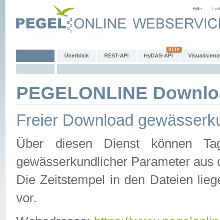
Hilfe
Lin
Überblick
REST-API
HyDAS-API
Visualisieru
PEGELONLINE Downlo
Freier Download gewässerku
Über diesen Dienst können Tag
gewässerkundlicher Parameter aus 
Die Zeitstempel in den Dateien lieg
vor.