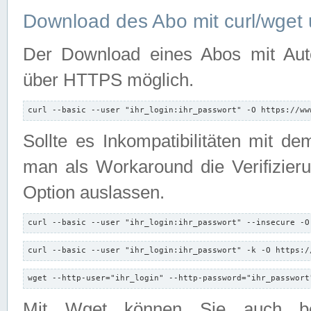
Download des Abo mit curl/wget 
Der Download eines Abos mit Autori
über HTTPS möglich.
curl --basic --user "ihr_login:ihr_passwort" -O https://ww
Sollte es Inkompatibilitäten mit d
man als Workaround die Verifizierun
Option auslassen.
curl --basic --user "ihr_login:ihr_passwort" --insecure -O
curl --basic --user "ihr_login:ihr_passwort" -k -O https:/
wget --http-user="ihr_login" --http-password="ihr_passwort
Mit Wget können Sie auch b