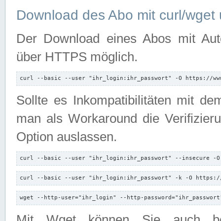
Download des Abo mit curl/wget 
Der Download eines Abos mit Autori
über HTTPS möglich.
curl --basic --user "ihr_login:ihr_passwort" -O https://ww
Sollte es Inkompatibilitäten mit d
man als Workaround die Verifizierun
Option auslassen.
curl --basic --user "ihr_login:ihr_passwort" --insecure -O
curl --basic --user "ihr_login:ihr_passwort" -k -O https:/
wget --http-user="ihr_login" --http-password="ihr_passwort
Mit Wget können Sie auch b