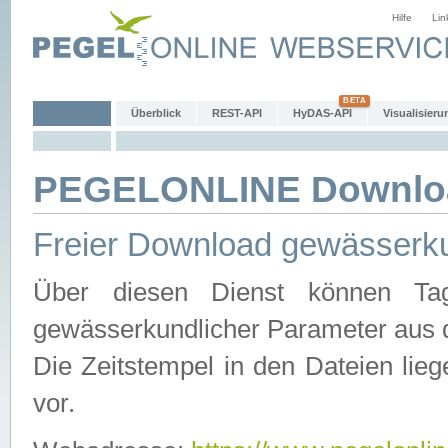
Hilfe
Lin
Überblick
REST-API
HyDAS-API
Visualisieru
PEGELONLINE Downlo
Freier Download gewässerku
Über diesen Dienst können Tag
gewässerkundlicher Parameter aus 
Die Zeitstempel in den Dateien lieg
vor.