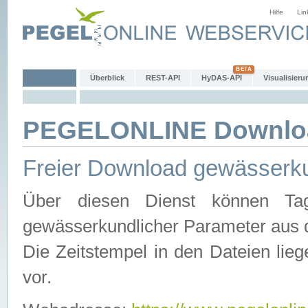
Hilfe
Lin
Überblick
REST-API
HyDAS-API
Visualisieru
PEGELONLINE Downlo
Freier Download gewässerku
Über diesen Dienst können Tag
gewässerkundlicher Parameter aus 
Die Zeitstempel in den Dateien lieg
vor.