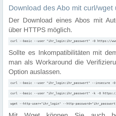
Download des Abo mit curl/wget 
Der Download eines Abos mit Autori
über HTTPS möglich.
curl --basic --user "ihr_login:ihr_passwort" -O https://ww
Sollte es Inkompatibilitäten mit d
man als Workaround die Verifizierun
Option auslassen.
curl --basic --user "ihr_login:ihr_passwort" --insecure -O
curl --basic --user "ihr_login:ihr_passwort" -k -O https:/
wget --http-user="ihr_login" --http-password="ihr_passwort
Mit Wget können Sie auch b