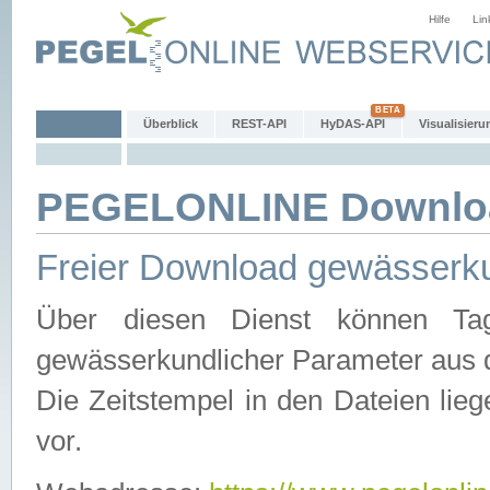
Hilfe
Lin
Überblick
REST-API
HyDAS-API
Visualisieru
PEGELONLINE Downlo
Freier Download gewässerku
Über diesen Dienst können Tag
gewässerkundlicher Parameter aus 
Die Zeitstempel in den Dateien lieg
vor.