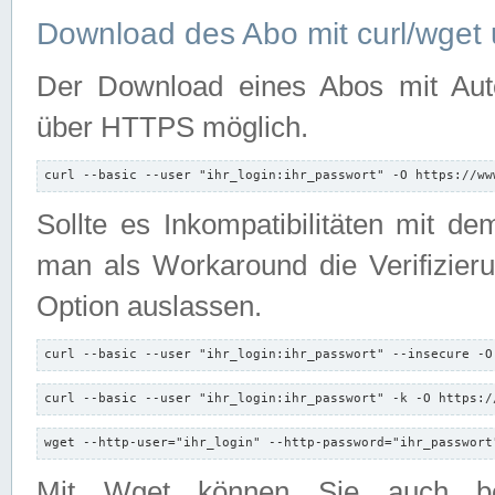
Download des Abo mit curl/wget 
Der Download eines Abos mit Autori
über HTTPS möglich.
curl --basic --user "ihr_login:ihr_passwort" -O https://ww
Sollte es Inkompatibilitäten mit d
man als Workaround die Verifizierun
Option auslassen.
curl --basic --user "ihr_login:ihr_passwort" --insecure -O
curl --basic --user "ihr_login:ihr_passwort" -k -O https:/
wget --http-user="ihr_login" --http-password="ihr_passwort
Mit Wget können Sie auch b