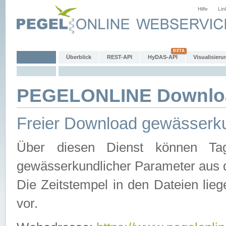
Hilfe
Lin
Überblick
REST-API
HyDAS-API
Visualisieru
PEGELONLINE Downlo
Freier Download gewässerku
Über diesen Dienst können Tag
gewässerkundlicher Parameter aus 
Die Zeitstempel in den Dateien lieg
vor.