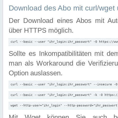
Download des Abo mit curl/wget 
Der Download eines Abos mit Autori
über HTTPS möglich.
curl --basic --user "ihr_login:ihr_passwort" -O https://ww
Sollte es Inkompatibilitäten mit d
man als Workaround die Verifizierun
Option auslassen.
curl --basic --user "ihr_login:ihr_passwort" --insecure -O
curl --basic --user "ihr_login:ihr_passwort" -k -O https:/
wget --http-user="ihr_login" --http-password="ihr_passwort
Mit Wget können Sie auch b