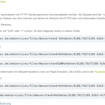
/files
 automatisiert mit HTTP-Clientprogrammen heruntergeladen werden. Als Beispiel wird hier "cu
 Dateien aus dem Internet und dienen im Verbund mit HTTPS dem verschlüsselten Down
ür Windows.
 mit "%20" oder "+" ersetzt. So führt folgender Aufruf zu einem Fehler
sv.de/webservices/files/Wasserstand Rohdaten/ELBE/70272185-b2b3-
d
sv.de/webservices/files/Wasserstand
+
Rohdaten/ELBE/70272185-b2b3-
sv.de/webservices/files/Wasserstand
%20
Rohdaten/ELBE/70272185-b2b
referenziert (Im Beispiel handelt es sich um Pegel Dresden). Die UUIDs sind in der
Pegeltabe
et
sv.de/webservices/files/Wasserstand+Rohdaten/ELBE/70272185-b2b3-
de/webservices/files/Wasserstand+Rohdaten/ELBE/70272185-b2b3-417
fizierung