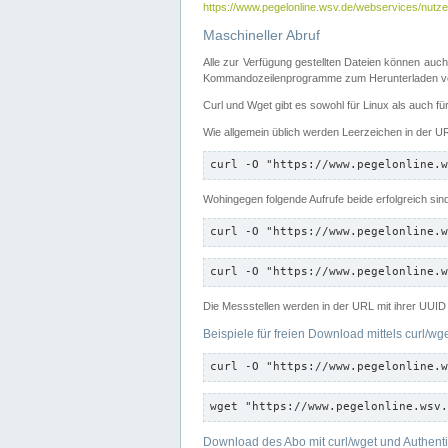
https://www.pegelonline.wsv.de/webservices/nutzer
Maschineller Abruf
Alle zur Verfügung gestellten Dateien können auch
Kommandozeilenprogramme zum Herunterladen von
Curl und Wget gibt es sowohl für Linux als auch f
Wie allgemein üblich werden Leerzeichen in der URL
curl -O "https://www.pegelonline.w
Wohingegen folgende Aufrufe beide erfolgreich sin
curl -O "https://www.pegelonline.w
curl -O "https://www.pegelonline.w
Die Messstellen werden in der URL mit ihrer UUID 
Beispiele für freien Download mittels curl/wg
curl -O "https://www.pegelonline.w
wget "https://www.pegelonline.wsv.
Download des Abo mit curl/wget und Authenti