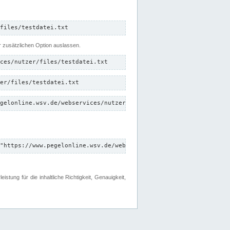
files/testdatei.txt
er zusätzlichen Option auslassen.
ces/nutzer/files/testdatei.txt
er/files/testdatei.txt
gelonline.wsv.de/webservices/nutzer/files/testdatei.txt"
"https://www.pegelonline.wsv.de/webservices/nutzer/files"
tung für die inhaltliche Richtigkeit, Genauigkeit,