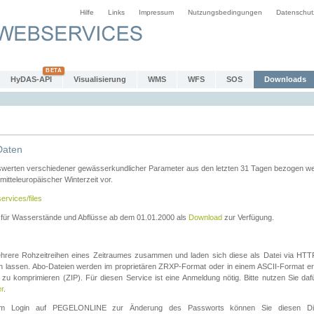
Hilfe
Links
Impressum
Nutzungsbedingungen
Datenschut
HyDAS-API
Visualisierung
WMS
WFS
SOS
Downloads
Daten
swerten verschiedener gewässerkundlicher Parameter aus den letzten 31 Tagen bezogen w
 mitteleuropäischer Winterzeit vor.
ervices/files
n für Wasserstände und Abflüsse ab dem 01.01.2000 als
Download
zur Verfügung.
rere Rohzeitreihen eines Zeitraumes zusammen und laden sich diese als Datei via HTTPS
len lassen. Abo-Dateien werden im proprietären ZRXP-Format oder in einem ASCII-Format ers
zu komprimieren (ZIP). Für diesen Service ist eine Anmeldung nötig. Bitte nutzen Sie d
er
.
igem Login auf PEGELONLINE zur Änderung des Passworts können Sie diesen Die