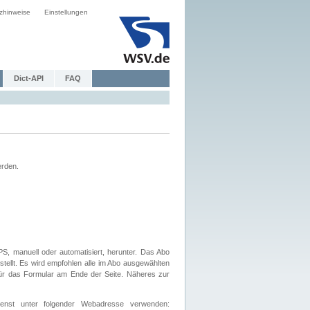
zhinweise
Einstellungen
Dict-API
FAQ
erden.
, manuell oder automatisiert, herunter. Das Abo
tellt. Es wird empfohlen alle im Abo ausgewählten
afür das Formular am Ende der Seite. Näheres zur
nst unter folgender Webadresse verwenden: