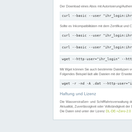
Der Download eines Abos mit Autorisierung/Authent
curl --basic --user "ihr_login:ihr
Sollte es Inkompatibilitäten mit dem Zertifikat und
curl --basic --user "ihr_login:ihr
curl --basic --user "ihr_login:ihr
wget --http-user="ihr_login" --htt
Mit Wget können Sie auch bestimmte Dateitypen
Folgendes Beispiel lädt alle Dateien mit der Erwei
wget -r -nd -A .dat --http-user="i
Haftung und Lizenz
Die Wasserstraßen- und Schifffahrtsverwaltung des
Aktualität, Zuverlässigkeit oder Vollständigkeit d
Die Daten sind unter der Lizenz
DL-DE->Zero-2.0