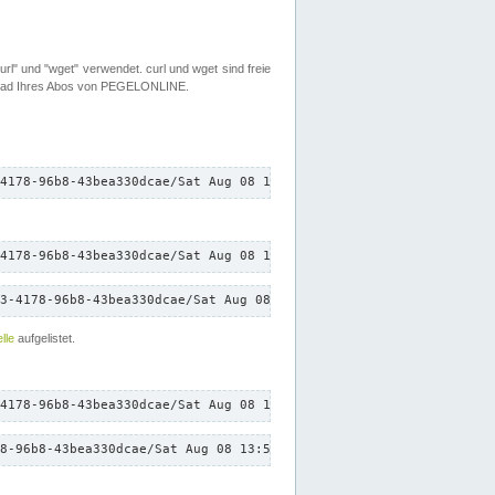
rl" und "wget" verwendet. curl und wget sind freie
load Ihres Abos von PEGELONLINE.
4178-96b8-43bea330dcae/Sat Aug 08 13:59:24 CEST 2026/down.txt"
4178-96b8-43bea330dcae/Sat Aug 08 13:59:24 CEST 2026/down.txt"
3-4178-96b8-43bea330dcae/Sat Aug 08 13:59:24 CEST 2026/down.txt"
lle
aufgelistet.
4178-96b8-43bea330dcae/Sat Aug 08 13:59:24 CEST 2026/down.txt"
8-96b8-43bea330dcae/Sat Aug 08 13:59:24 CEST 2026/down.txt"