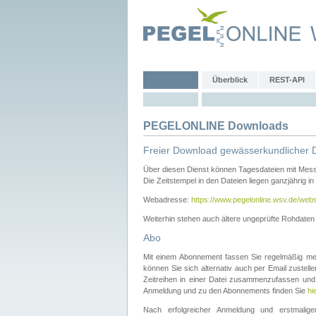
Überblick
REST-API
PEGELONLINE Downloads
Freier Download gewässerkundlicher 
Über diesen Dienst können Tagesdateien mit Mes
Die Zeitstempel in den Dateien liegen ganzjährig in
Webadresse:
https://www.pegelonline.wsv.de/webs
Weiterhin stehen auch ältere ungeprüfte Rohdate
Abo
Mit einem Abonnement fassen Sie regelmäßig meh
können Sie sich alternativ auch per Email zustel
Zeitreihen in einer Datei zusammenzufassen und 
Anmeldung und zu den Abonnements finden Sie
hi
Nach erfolgreicher Anmeldung und erstmal