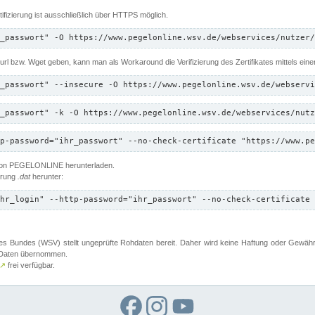
ifizierung ist ausschließlich über HTTPS möglich.
_passwort" -O https://www.pegelonline.wsv.de/webservices/nutzer/
 Curl bzw. Wget geben, kann man als Workaround die Verifizierung des Zertifikates mittels ein
_passwort" --insecure -O https://www.pegelonline.wsv.de/webservi
_passwort" -k -O https://www.pegelonline.wsv.de/webservices/nutz
p-password="ihr_passwort" --no-check-certificate "https://www.pe
 von PEGELONLINE herunterladen.
terung
.dat
herunter:
hr_login" --http-password="ihr_passwort" --no-check-certificate 
 Bundes (WSV) stellt ungeprüfte Rohdaten bereit. Daher wird keine Haftung oder Gewährleis
er Daten übernommen.
↗
frei verfügbar.