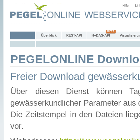
Hilfe
Lin
Überblick
REST-API
HyDAS-API
Visualisieru
PEGELONLINE Downlo
Freier Download gewässerku
Über diesen Dienst können Tag
gewässerkundlicher Parameter aus 
Die Zeitstempel in den Dateien lieg
vor.