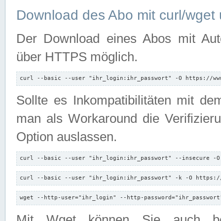
Download des Abo mit curl/wget 
Der Download eines Abos mit Autori
über HTTPS möglich.
curl --basic --user "ihr_login:ihr_passwort" -O https://ww
Sollte es Inkompatibilitäten mit d
man als Workaround die Verifizierun
Option auslassen.
curl --basic --user "ihr_login:ihr_passwort" --insecure -O
curl --basic --user "ihr_login:ihr_passwort" -k -O https:/
wget --http-user="ihr_login" --http-password="ihr_passwort
Mit Wget können Sie auch b