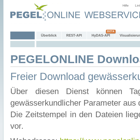
Hilfe
Lin
Überblick
REST-API
HyDAS-API
Visualisieru
PEGELONLINE Downlo
Freier Download gewässerku
Über diesen Dienst können Tag
gewässerkundlicher Parameter aus 
Die Zeitstempel in den Dateien lieg
vor.