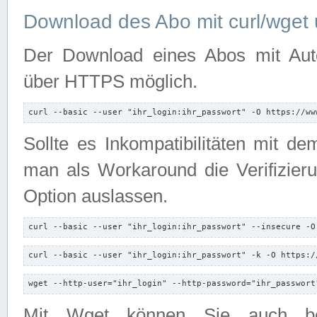
Download des Abo mit curl/wget 
Der Download eines Abos mit Autori
über HTTPS möglich.
curl --basic --user "ihr_login:ihr_passwort" -O https://ww
Sollte es Inkompatibilitäten mit d
man als Workaround die Verifizierun
Option auslassen.
curl --basic --user "ihr_login:ihr_passwort" --insecure -O
curl --basic --user "ihr_login:ihr_passwort" -k -O https:/
wget --http-user="ihr_login" --http-password="ihr_passwort
Mit Wget können Sie auch b