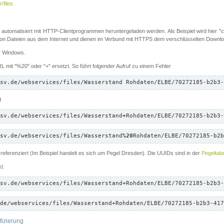
/files
 automatisiert mit HTTP-Clientprogrammen heruntergeladen werden. Als Beispiel wird hier "cu
 Dateien aus dem Internet und dienen im Verbund mit HTTPS dem verschlüsselten Down
ür Windows.
 mit "%20" oder "+" ersetzt. So führt folgender Aufruf zu einem Fehler
sv.de/webservices/files/Wasserstand Rohdaten/ELBE/70272185-b2b3-
d
sv.de/webservices/files/Wasserstand
+
Rohdaten/ELBE/70272185-b2b3-
sv.de/webservices/files/Wasserstand
%20
Rohdaten/ELBE/70272185-b2b
referenziert (Im Beispiel handelt es sich um Pegel Dresden). Die UUIDs sind in der
Pegeltabe
et
sv.de/webservices/files/Wasserstand+Rohdaten/ELBE/70272185-b2b3-
de/webservices/files/Wasserstand+Rohdaten/ELBE/70272185-b2b3-417
fizierung