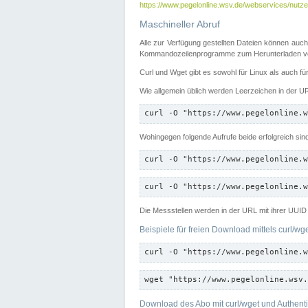
https://www.pegelonline.wsv.de/webservices/nutzer
Maschineller Abruf
Alle zur Verfügung gestellten Dateien können auch
Kommandozeilenprogramme zum Herunterladen von
Curl und Wget gibt es sowohl für Linux als auch f
Wie allgemein üblich werden Leerzeichen in der URL
curl -O "https://www.pegelonline.w
Wohingegen folgende Aufrufe beide erfolgreich sin
curl -O "https://www.pegelonline.w
curl -O "https://www.pegelonline.w
Die Messstellen werden in der URL mit ihrer UUID 
Beispiele für freien Download mittels curl/wg
curl -O "https://www.pegelonline.w
wget "https://www.pegelonline.wsv.
Download des Abo mit curl/wget und Authenti