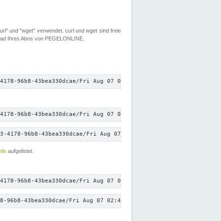
rl" und "wget" verwendet. curl und wget sind freie
load Ihres Abos von PEGELONLINE.
4178-96b8-43bea330dcae/Fri Aug 07 02:46:10 CEST 2026/down.txt"
4178-96b8-43bea330dcae/Fri Aug 07 02:46:10 CEST 2026/down.txt"
3-4178-96b8-43bea330dcae/Fri Aug 07 02:46:10 CEST 2026/down.txt"
lle
aufgelistet.
4178-96b8-43bea330dcae/Fri Aug 07 02:46:10 CEST 2026/down.txt"
8-96b8-43bea330dcae/Fri Aug 07 02:46:10 CEST 2026/down.txt"