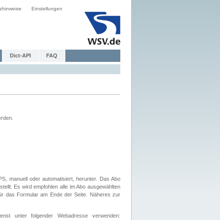
zhinweise
Einstellungen
Dict-API
FAQ
erden.
, manuell oder automatisiert, herunter. Das Abo
tellt. Es wird empfohlen alle im Abo ausgewählten
afür das Formular am Ende der Seite. Näheres zur
nst unter folgender Webadresse verwenden: