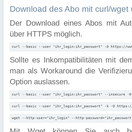
Download des Abo mit curl/wget 
Der Download eines Abos mit Autori
über HTTPS möglich.
curl --basic --user "ihr_login:ihr_passwort" -O https://ww
Sollte es Inkompatibilitäten mit d
man als Workaround die Verifizierun
Option auslassen.
curl --basic --user "ihr_login:ihr_passwort" --insecure -O
curl --basic --user "ihr_login:ihr_passwort" -k -O https:/
wget --http-user="ihr_login" --http-password="ihr_passwort
Mit Wget können Sie auch b