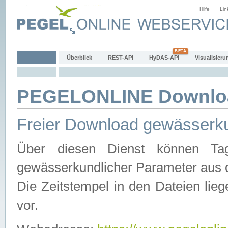
Hilfe
Lin
Überblick
REST-API
HyDAS-API
Visualisieru
PEGELONLINE Downlo
Freier Download gewässerku
Über diesen Dienst können Tag
gewässerkundlicher Parameter aus 
Die Zeitstempel in den Dateien lieg
vor.