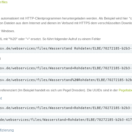
/files
 automatisiert mit HTTP-Clientprogrammen heruntergeladen werden. Als Beispiel wird hier "cu
 Dateien aus dem Internet und dienen im Verbund mit HTTPS dem verschlüsselten Down
ür Windows.
 mit "%20" oder "+" ersetzt. So führt folgender Aufruf zu einem Fehler
sv.de/webservices/files/Wasserstand Rohdaten/ELBE/70272185-b2b3-
d
sv.de/webservices/files/Wasserstand
+
Rohdaten/ELBE/70272185-b2b3-
sv.de/webservices/files/Wasserstand
%20
Rohdaten/ELBE/70272185-b2b
referenziert (Im Beispiel handelt es sich um Pegel Dresden). Die UUIDs sind in der
Pegeltabe
et
sv.de/webservices/files/Wasserstand+Rohdaten/ELBE/70272185-b2b3-
de/webservices/files/Wasserstand+Rohdaten/ELBE/70272185-b2b3-417
fizierung