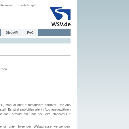
zhinweise
Einstellungen
Dict-API
FAQ
erden.
, manuell oder automatisiert, herunter. Das Abo
tellt. Es wird empfohlen alle im Abo ausgewählten
afür das Formular am Ende der Seite. Näheres zur
nst unter folgender Webadresse verwenden: