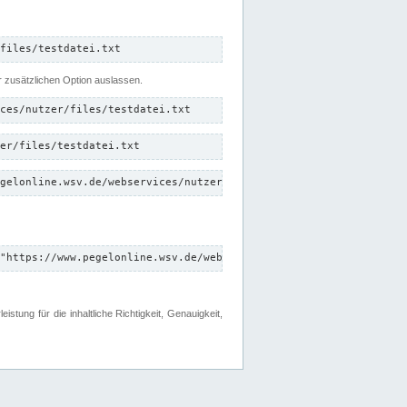
files/testdatei.txt
er zusätzlichen Option auslassen.
ces/nutzer/files/testdatei.txt
er/files/testdatei.txt
gelonline.wsv.de/webservices/nutzer/files/testdatei.txt"
"https://www.pegelonline.wsv.de/webservices/nutzer/files"
tung für die inhaltliche Richtigkeit, Genauigkeit,