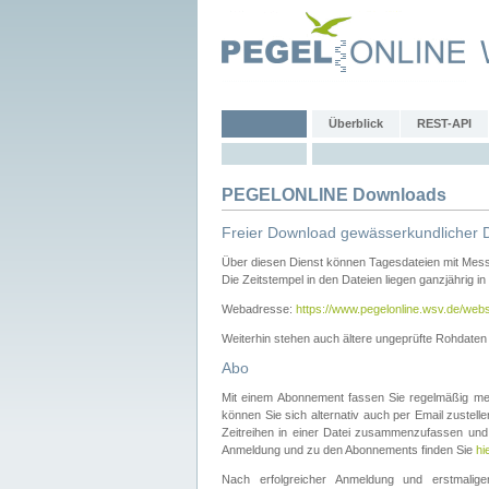
Überblick
REST-API
PEGELONLINE Downloads
Freier Download gewässerkundlicher 
Über diesen Dienst können Tagesdateien mit Mes
Die Zeitstempel in den Dateien liegen ganzjährig in
Webadresse:
https://www.pegelonline.wsv.de/webs
Weiterhin stehen auch ältere ungeprüfte Rohdate
Abo
Mit einem Abonnement fassen Sie regelmäßig meh
können Sie sich alternativ auch per Email zustel
Zeitreihen in einer Datei zusammenzufassen und 
Anmeldung und zu den Abonnements finden Sie
hi
Nach erfolgreicher Anmeldung und erstmal