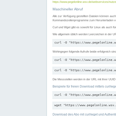
https://www.pegelonline.wsv.de/webservices/nutzer
Maschineller Abruf
Alle zur Verfügung gestellten Dateien können auch
Kommandozeilenprogramme zum Herunterladen von
Curl und Wget gibt es sowohl für Linux als auch f
Wie allgemein üblich werden Leerzeichen in der URL
curl -O "https://www.pegelonline.w
Wohingegen folgende Aufrufe beide erfolgreich sin
curl -O "https://www.pegelonline.w
curl -O "https://www.pegelonline.w
Die Messstellen werden in der URL mit ihrer UUID 
Beispiele für freien Download mittels curl/wg
curl -O "https://www.pegelonline.w
wget "https://www.pegelonline.wsv.
Download des Abo mit curl/wget und Authenti