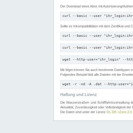
Der Download eines Abos mit Autorisierung/Authent
curl --basic --user "ihr_login:ihr
Sollte es Inkompatibilitäten mit dem Zertifikat und
curl --basic --user "ihr_login:ihr
curl --basic --user "ihr_login:ihr
wget --http-user="ihr_login" --htt
Mit Wget können Sie auch bestimmte Dateitypen
Folgendes Beispiel lädt alle Dateien mit der Erwei
wget -r -nd -A .dat --http-user="i
Haftung und Lizenz
Die Wasserstraßen- und Schifffahrtsverwaltung des
Aktualität, Zuverlässigkeit oder Vollständigkeit d
Die Daten sind unter der Lizenz
DL-DE->Zero-2.0