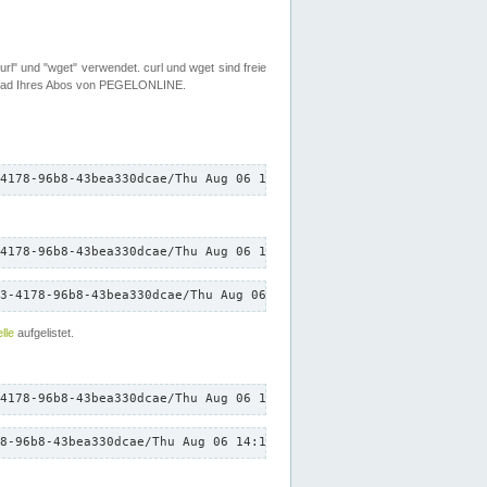
rl" und "wget" verwendet. curl und wget sind freie
load Ihres Abos von PEGELONLINE.
4178-96b8-43bea330dcae/Thu Aug 06 14:15:59 CEST 2026/down.txt"
4178-96b8-43bea330dcae/Thu Aug 06 14:15:59 CEST 2026/down.txt"
3-4178-96b8-43bea330dcae/Thu Aug 06 14:15:59 CEST 2026/down.txt"
lle
aufgelistet.
4178-96b8-43bea330dcae/Thu Aug 06 14:15:59 CEST 2026/down.txt"
8-96b8-43bea330dcae/Thu Aug 06 14:15:59 CEST 2026/down.txt"