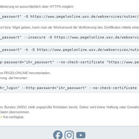
ifizierung ist ausschließlich über HTTPS möglich.
_passwort" -O https://www.pegelonline.wsv.de/webservices/nutzer/
 Curl bzw. Wget geben, kann man als Workaround die Verifizierung des Zertifikates mittels ein
_passwort" --insecure -O https://www.pegelonline.wsv.de/webservi
_passwort" -k -O https://www.pegelonline.wsv.de/webservices/nutz
p-password="ihr_passwort" --no-check-certificate "https://www.pe
 von PEGELONLINE herunterladen.
terung
.dat
herunter:
hr_login" --http-password="ihr_passwort" --no-check-certificate 
 Bundes (WSV) stellt ungeprüfte Rohdaten bereit. Daher wird keine Haftung oder Gewährleis
er Daten übernommen.
↗
frei verfügbar.