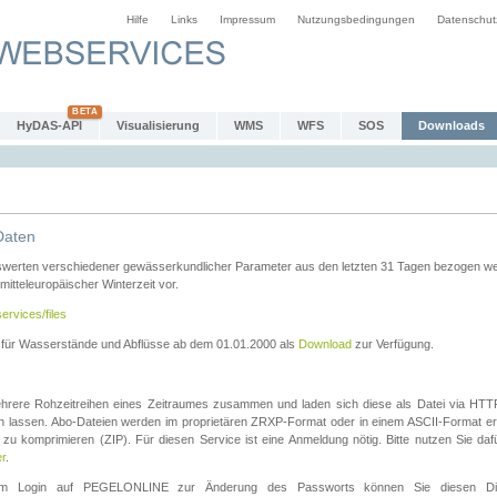
Hilfe
Links
Impressum
Nutzungsbedingungen
Datenschut
HyDAS-API
Visualisierung
WMS
WFS
SOS
Downloads
Daten
swerten verschiedener gewässerkundlicher Parameter aus den letzten 31 Tagen bezogen w
 mitteleuropäischer Winterzeit vor.
ervices/files
n für Wasserstände und Abflüsse ab dem 01.01.2000 als
Download
zur Verfügung.
rere Rohzeitreihen eines Zeitraumes zusammen und laden sich diese als Datei via HTTPS
len lassen. Abo-Dateien werden im proprietären ZRXP-Format oder in einem ASCII-Format ers
zu komprimieren (ZIP). Für diesen Service ist eine Anmeldung nötig. Bitte nutzen Sie d
er
.
igem Login auf PEGELONLINE zur Änderung des Passworts können Sie diesen Die