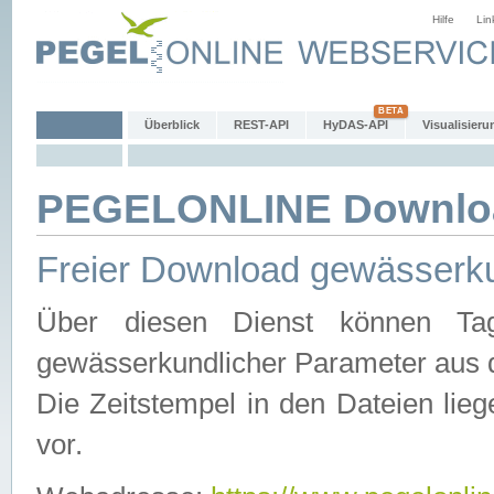
Hilfe
Lin
Überblick
REST-API
HyDAS-API
Visualisieru
PEGELONLINE Downlo
Freier Download gewässerku
Über diesen Dienst können Tag
gewässerkundlicher Parameter aus 
Die Zeitstempel in den Dateien lieg
vor.