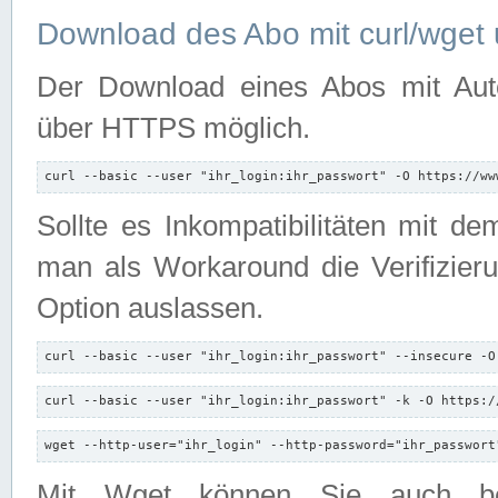
Download des Abo mit curl/wget 
Der Download eines Abos mit Autori
über HTTPS möglich.
curl --basic --user "ihr_login:ihr_passwort" -O https://ww
Sollte es Inkompatibilitäten mit d
man als Workaround die Verifizierun
Option auslassen.
curl --basic --user "ihr_login:ihr_passwort" --insecure -O
curl --basic --user "ihr_login:ihr_passwort" -k -O https:/
wget --http-user="ihr_login" --http-password="ihr_passwort
Mit Wget können Sie auch b