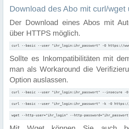
Download des Abo mit curl/wget 
Der Download eines Abos mit Autori
über HTTPS möglich.
curl --basic --user "ihr_login:ihr_passwort" -O https://ww
Sollte es Inkompatibilitäten mit d
man als Workaround die Verifizierun
Option auslassen.
curl --basic --user "ihr_login:ihr_passwort" --insecure -O
curl --basic --user "ihr_login:ihr_passwort" -k -O https:/
wget --http-user="ihr_login" --http-password="ihr_passwort
Mit Wget können Sie auch b