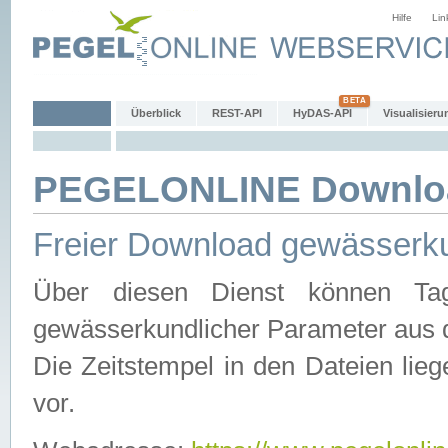
Hilfe
Lin
Überblick
REST-API
HyDAS-API
Visualisieru
PEGELONLINE Downlo
Freier Download gewässerku
Über diesen Dienst können Tag
gewässerkundlicher Parameter aus 
Die Zeitstempel in den Dateien lieg
vor.