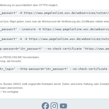
ifizierung ist ausschließlich über HTTPS möglich.
_passwort" -O https://www.pegelonline.wsv.de/webservices/nutzer/
 Curl bzw. Wget geben, kann man als Workaround die Verifizierung des Zertifikates mittels ein
_passwort" --insecure -O https://www.pegelonline.wsv.de/webservi
_passwort" -k -O https://www.pegelonline.wsv.de/webservices/nutz
p-password="ihr_passwort" --no-check-certificate "https://www.pe
 von PEGELONLINE herunterladen.
terung
.dat
herunter:
hr_login" --http-password="ihr_passwort" --no-check-certificate 
 Bundes (WSV) stellt ungeprüfte Rohdaten bereit. Daher wird keine Haftung oder Gewährleis
er Daten übernommen.
↗
frei verfügbar.