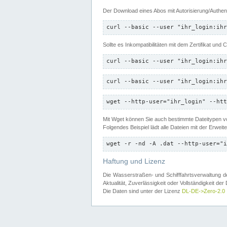
Der Download eines Abos mit Autorisierung/Authent
curl --basic --user "ihr_login:ihr
Sollte es Inkompatibilitäten mit dem Zertifikat und
curl --basic --user "ihr_login:ihr
curl --basic --user "ihr_login:ihr
wget --http-user="ihr_login" --htt
Mit Wget können Sie auch bestimmte Dateitypen
Folgendes Beispiel lädt alle Dateien mit der Erwei
wget -r -nd -A .dat --http-user="i
Haftung und Lizenz
Die Wasserstraßen- und Schifffahrtsverwaltung des
Aktualität, Zuverlässigkeit oder Vollständigkeit d
Die Daten sind unter der Lizenz
DL-DE->Zero-2.0