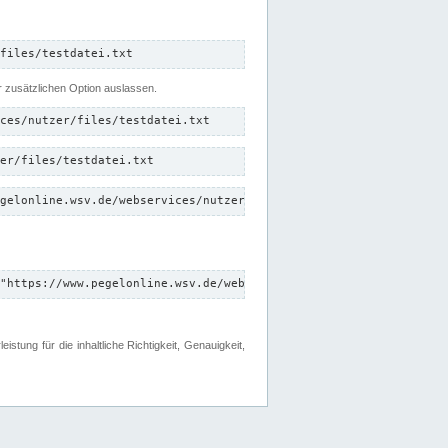
files/testdatei.txt
er zusätzlichen Option auslassen.
ces/nutzer/files/testdatei.txt
er/files/testdatei.txt
gelonline.wsv.de/webservices/nutzer/files/testdatei.txt"
"https://www.pegelonline.wsv.de/webservices/nutzer/files"
tung für die inhaltliche Richtigkeit, Genauigkeit,