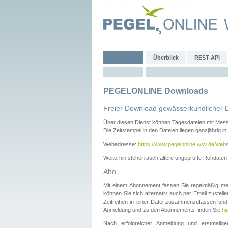
Überblick
REST-API
PEGELONLINE Downloads
Freier Download gewässerkundlicher 
Über diesen Dienst können Tagesdateien mit Mes
Die Zeitstempel in den Dateien liegen ganzjährig in
Webadresse:
https://www.pegelonline.wsv.de/webs
Weiterhin stehen auch ältere ungeprüfte Rohdate
Abo
Mit einem Abonnement fassen Sie regelmäßig meh
können Sie sich alternativ auch per Email zustel
Zeitreihen in einer Datei zusammenzufassen und 
Anmeldung und zu den Abonnements finden Sie
hi
Nach erfolgreicher Anmeldung und erstmal