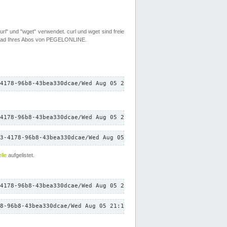
rl" und "wget" verwendet. curl und wget sind freie
load Ihres Abos von PEGELONLINE.
4178-96b8-43bea330dcae/Wed Aug 05 21:12:04 CEST 2026/down.txt"
4178-96b8-43bea330dcae/Wed Aug 05 21:12:04 CEST 2026/down.txt"
3-4178-96b8-43bea330dcae/Wed Aug 05 21:12:04 CEST 2026/down.txt"
lle
aufgelistet.
4178-96b8-43bea330dcae/Wed Aug 05 21:12:04 CEST 2026/down.txt"
8-96b8-43bea330dcae/Wed Aug 05 21:12:04 CEST 2026/down.txt"