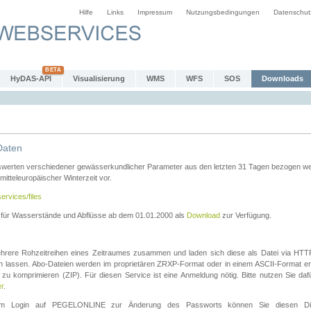
Hilfe
Links
Impressum
Nutzungsbedingungen
Datenschut
HyDAS-API
Visualisierung
WMS
WFS
SOS
Downloads
Daten
swerten verschiedener gewässerkundlicher Parameter aus den letzten 31 Tagen bezogen w
 mitteleuropäischer Winterzeit vor.
ervices/files
n für Wasserstände und Abflüsse ab dem 01.01.2000 als
Download
zur Verfügung.
rere Rohzeitreihen eines Zeitraumes zusammen und laden sich diese als Datei via HTTPS
len lassen. Abo-Dateien werden im proprietären ZRXP-Format oder in einem ASCII-Format ers
zu komprimieren (ZIP). Für diesen Service ist eine Anmeldung nötig. Bitte nutzen Sie d
er
.
igem Login auf PEGELONLINE zur Änderung des Passworts können Sie diesen Die