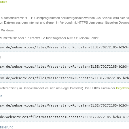
/files
 automatisiert mit HTTP-Clientprogrammen heruntergeladen werden. Als Beispiel wird hier "cu
 Dateien aus dem Internet und dienen im Verbund mit HTTPS dem verschlüsselten Down
ür Windows.
 mit "%20" oder "+" ersetzt. So führt folgender Aufruf zu einem Fehler
sv.de/webservices/files/Wasserstand Rohdaten/ELBE/70272185-b2b3-
d
sv.de/webservices/files/Wasserstand
+
Rohdaten/ELBE/70272185-b2b3-
sv.de/webservices/files/Wasserstand
%20
Rohdaten/ELBE/70272185-b2b
referenziert (Im Beispiel handelt es sich um Pegel Dresden). Die UUIDs sind in der
Pegeltabe
et
sv.de/webservices/files/Wasserstand+Rohdaten/ELBE/70272185-b2b3-
de/webservices/files/Wasserstand+Rohdaten/ELBE/70272185-b2b3-417
fizierung