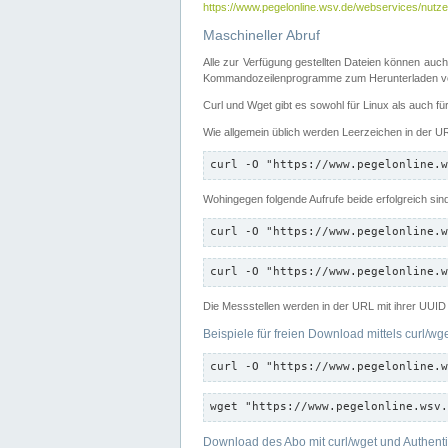
https://www.pegelonline.wsv.de/webservices/nutzer
Maschineller Abruf
Alle zur Verfügung gestellten Dateien können auch
Kommandozeilenprogramme zum Herunterladen von
Curl und Wget gibt es sowohl für Linux als auch f
Wie allgemein üblich werden Leerzeichen in der URL
curl -O "https://www.pegelonline.w
Wohingegen folgende Aufrufe beide erfolgreich sin
curl -O "https://www.pegelonline.w
curl -O "https://www.pegelonline.w
Die Messstellen werden in der URL mit ihrer UUID 
Beispiele für freien Download mittels curl/wg
curl -O "https://www.pegelonline.w
wget "https://www.pegelonline.wsv.
Download des Abo mit curl/wget und Authenti