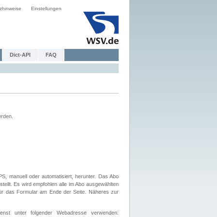
zhinweise
Einstellungen
Dict-API
FAQ
erden.
, manuell oder automatisiert, herunter. Das Abo
tellt. Es wird empfohlen alle im Abo ausgewählten
afür das Formular am Ende der Seite. Näheres zur
nst unter folgender Webadresse verwenden: