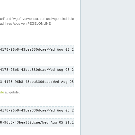
rl" und "wget" verwendet. curl und wget sind freie
load Ihres Abos von PEGELONLINE.
4178-96b8-43bea330dcae/Wed Aug 05 21:10:31 CEST 2026/down.txt"
4178-96b8-43bea330dcae/Wed Aug 05 21:10:31 CEST 2026/down.txt"
3-4178-96b8-43bea330dcae/Wed Aug 05 21:10:31 CEST 2026/down.txt"
lle
aufgelistet.
4178-96b8-43bea330dcae/Wed Aug 05 21:10:31 CEST 2026/down.txt"
8-96b8-43bea330dcae/Wed Aug 05 21:10:31 CEST 2026/down.txt"