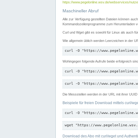
https://www.pegelonline.wsv.de/webservices/nutzer
Maschineller Abruf
Alle zur Verfügung gestellten Dateien können auch
Kommandozeilenprogramme zum Herunterladen von
Curl und Wget gibt es sowohl für Linux als auch f
Wie allgemein üblich werden Leerzeichen in der URL
curl -O "https://www.pegelonline.w
Wohingegen folgende Aufrufe beide erfolgreich sin
curl -O "https://www.pegelonline.w
curl -O "https://www.pegelonline.w
Die Messstellen werden in der URL mit ihrer UUID 
Beispiele für freien Download mittels curl/wg
curl -O "https://www.pegelonline.w
wget "https://www.pegelonline.wsv.
Download des Abo mit curl/wget und Authenti