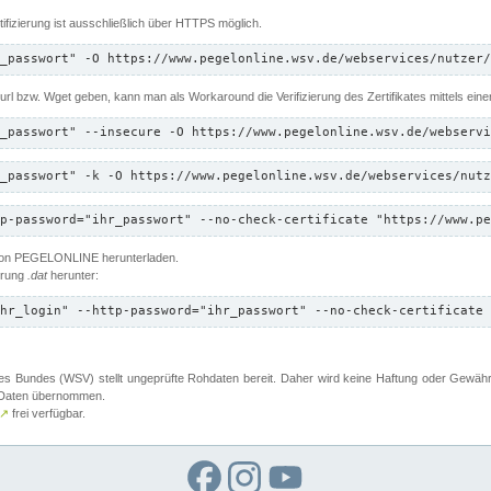
ifizierung ist ausschließlich über HTTPS möglich.
_passwort" -O https://www.pegelonline.wsv.de/webservices/nutzer/
 Curl bzw. Wget geben, kann man als Workaround die Verifizierung des Zertifikates mittels ein
_passwort" --insecure -O https://www.pegelonline.wsv.de/webservi
_passwort" -k -O https://www.pegelonline.wsv.de/webservices/nutz
p-password="ihr_passwort" --no-check-certificate "https://www.pe
 von PEGELONLINE herunterladen.
terung
.dat
herunter:
hr_login" --http-password="ihr_passwort" --no-check-certificate 
 Bundes (WSV) stellt ungeprüfte Rohdaten bereit. Daher wird keine Haftung oder Gewährleis
er Daten übernommen.
↗
frei verfügbar.