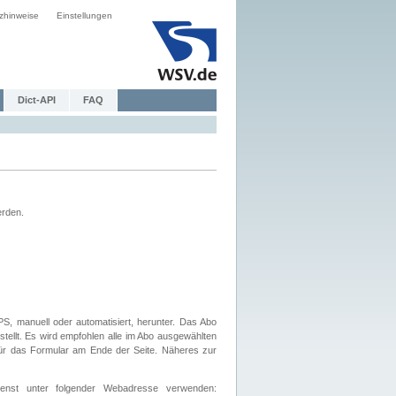
zhinweise
Einstellungen
Dict-API
FAQ
erden.
, manuell oder automatisiert, herunter. Das Abo
tellt. Es wird empfohlen alle im Abo ausgewählten
afür das Formular am Ende der Seite. Näheres zur
nst unter folgender Webadresse verwenden: