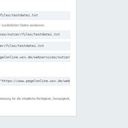
files/testdatei.txt
er zusätzlichen Option auslassen.
ces/nutzer/files/testdatei.txt
er/files/testdatei.txt
gelonline.wsv.de/webservices/nutzer/files/testdatei.txt"
"https://www.pegelonline.wsv.de/webservices/nutzer/files"
tung für die inhaltliche Richtigkeit, Genauigkeit,