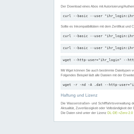
Der Download eines Abos mit Autorisierung/Authent
curl --basic --user "ihr_login:ihr
Sollte es Inkompatibilitäten mit dem Zertifikat und
curl --basic --user "ihr_login:ihr
curl --basic --user "ihr_login:ihr
wget --http-user="ihr_login" --htt
Mit Wget können Sie auch bestimmte Dateitypen
Folgendes Beispiel lädt alle Dateien mit der Erwei
wget -r -nd -A .dat --http-user="i
Haftung und Lizenz
Die Wasserstraßen- und Schifffahrtsverwaltung des
Aktualität, Zuverlässigkeit oder Vollständigkeit d
Die Daten sind unter der Lizenz
DL-DE->Zero-2.0