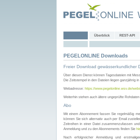
Überblick
REST-API
PEGELONLINE Downloads
Freier Download gewässerkundlicher 
Über diesen Dienst können Tagesdateien mit Mes
Die Zeitstempel in den Dateien liegen ganzjährig in
Webadresse:
https://www.pegelonline.wsv.de/webs
Weiterhin stehen auch ältere ungeprüfte Rohdate
Abo
Mit einem Abonnement fassen Sie regelmäßig meh
können Sie sich alternativ auch per Email zustel
Zeitreihen in einer Datei zusammenzufassen und 
Anmeldung und zu den Abonnements finden Sie
hi
Nach erfolgreicher Anmeldung und erstmal