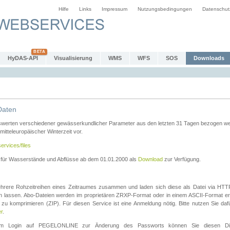
Hilfe
Links
Impressum
Nutzungsbedingungen
Datenschut
HyDAS-API
Visualisierung
WMS
WFS
SOS
Downloads
Daten
swerten verschiedener gewässerkundlicher Parameter aus den letzten 31 Tagen bezogen w
 mitteleuropäischer Winterzeit vor.
ervices/files
n für Wasserstände und Abflüsse ab dem 01.01.2000 als
Download
zur Verfügung.
rere Rohzeitreihen eines Zeitraumes zusammen und laden sich diese als Datei via HTTPS
len lassen. Abo-Dateien werden im proprietären ZRXP-Format oder in einem ASCII-Format ers
zu komprimieren (ZIP). Für diesen Service ist eine Anmeldung nötig. Bitte nutzen Sie d
er
.
igem Login auf PEGELONLINE zur Änderung des Passworts können Sie diesen Die