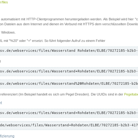
/files
 automatisiert mit HTTP-Clientprogrammen heruntergeladen werden. Als Beispiel wird hier "cu
 Dateien aus dem Internet und dienen im Verbund mit HTTPS dem verschlüsselten Down
ür Windows.
 mit "%20" oder "+" ersetzt. So führt folgender Aufruf zu einem Fehler
sv.de/webservices/files/Wasserstand Rohdaten/ELBE/70272185-b2b3-
d
sv.de/webservices/files/Wasserstand
+
Rohdaten/ELBE/70272185-b2b3-
sv.de/webservices/files/Wasserstand
%20
Rohdaten/ELBE/70272185-b2b
referenziert (Im Beispiel handelt es sich um Pegel Dresden). Die UUIDs sind in der
Pegeltabe
et
sv.de/webservices/files/Wasserstand+Rohdaten/ELBE/70272185-b2b3-
de/webservices/files/Wasserstand+Rohdaten/ELBE/70272185-b2b3-417
fizierung