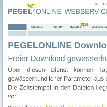
Hilfe
Lin
Überblick
REST-API
HyDAS-API
Visualisieru
PEGELONLINE Downlo
Freier Download gewässerku
Über diesen Dienst können Tag
gewässerkundlicher Parameter aus 
Die Zeitstempel in den Dateien lieg
vor.