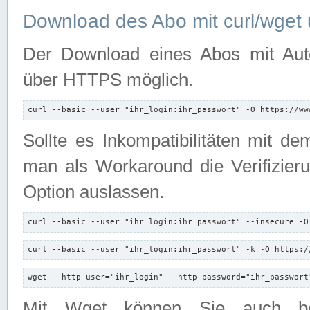
Download des Abo mit curl/wget 
Der Download eines Abos mit Autori
über HTTPS möglich.
curl --basic --user "ihr_login:ihr_passwort" -O https://ww
Sollte es Inkompatibilitäten mit d
man als Workaround die Verifizierun
Option auslassen.
curl --basic --user "ihr_login:ihr_passwort" --insecure -O
curl --basic --user "ihr_login:ihr_passwort" -k -O https:/
wget --http-user="ihr_login" --http-password="ihr_passwort
Mit Wget können Sie auch b