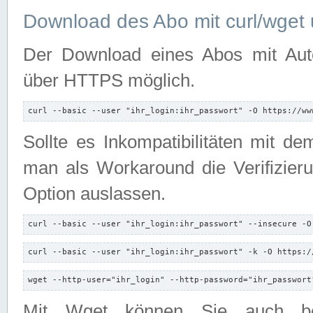
Download des Abo mit curl/wget 
Der Download eines Abos mit Autori
über HTTPS möglich.
curl --basic --user "ihr_login:ihr_passwort" -O https://ww
Sollte es Inkompatibilitäten mit d
man als Workaround die Verifizierun
Option auslassen.
curl --basic --user "ihr_login:ihr_passwort" --insecure -O
curl --basic --user "ihr_login:ihr_passwort" -k -O https:/
wget --http-user="ihr_login" --http-password="ihr_passwort
Mit Wget können Sie auch b