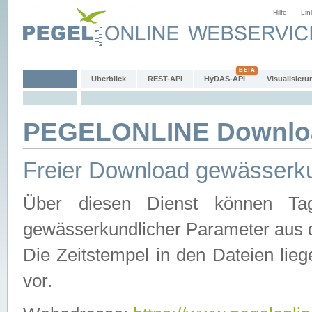
Hilfe
Lin
Überblick
REST-API
HyDAS-API
Visualisieru
PEGELONLINE Downlo
Freier Download gewässerku
Über diesen Dienst können Tag
gewässerkundlicher Parameter aus 
Die Zeitstempel in den Dateien lieg
vor.