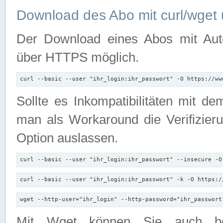
Download des Abo mit curl/wget 
Der Download eines Abos mit Autori
über HTTPS möglich.
curl --basic --user "ihr_login:ihr_passwort" -O https://ww
Sollte es Inkompatibilitäten mit d
man als Workaround die Verifizierun
Option auslassen.
curl --basic --user "ihr_login:ihr_passwort" --insecure -O
curl --basic --user "ihr_login:ihr_passwort" -k -O https:/
wget --http-user="ihr_login" --http-password="ihr_passwort
Mit Wget können Sie auch b