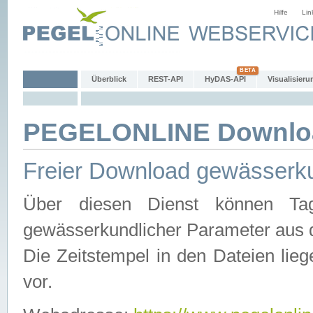
Hilfe
Lin
Überblick
REST-API
HyDAS-API
Visualisieru
PEGELONLINE Downlo
Freier Download gewässerku
Über diesen Dienst können Tag
gewässerkundlicher Parameter aus 
Die Zeitstempel in den Dateien lieg
vor.