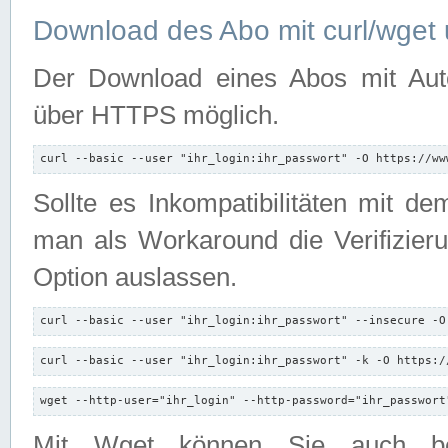
Download des Abo mit curl/wget 
Der Download eines Abos mit Autori
über HTTPS möglich.
curl --basic --user "ihr_login:ihr_passwort" -O https://ww
Sollte es Inkompatibilitäten mit d
man als Workaround die Verifizierun
Option auslassen.
curl --basic --user "ihr_login:ihr_passwort" --insecure -O
curl --basic --user "ihr_login:ihr_passwort" -k -O https:/
wget --http-user="ihr_login" --http-password="ihr_passwort
Mit Wget können Sie auch b