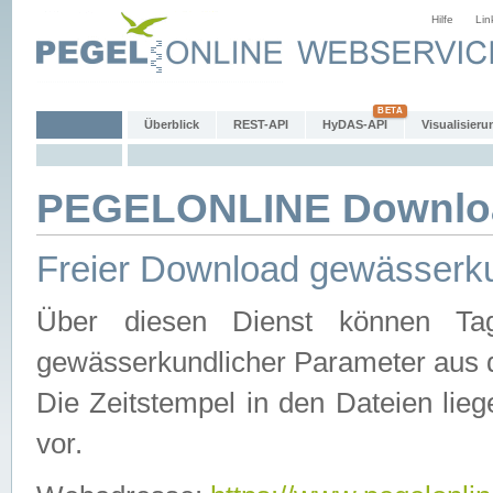
Hilfe
Lin
Überblick
REST-API
HyDAS-API
Visualisieru
PEGELONLINE Downlo
Freier Download gewässerku
Über diesen Dienst können Tag
gewässerkundlicher Parameter aus 
Die Zeitstempel in den Dateien lieg
vor.