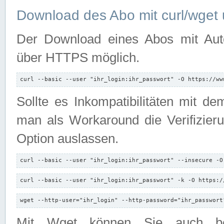
Download des Abo mit curl/wget 
Der Download eines Abos mit Autori
über HTTPS möglich.
curl --basic --user "ihr_login:ihr_passwort" -O https://ww
Sollte es Inkompatibilitäten mit d
man als Workaround die Verifizierun
Option auslassen.
curl --basic --user "ihr_login:ihr_passwort" --insecure -O
curl --basic --user "ihr_login:ihr_passwort" -k -O https:/
wget --http-user="ihr_login" --http-password="ihr_passwort
Mit Wget können Sie auch b