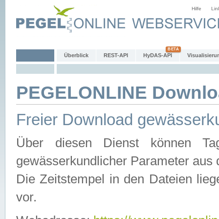
Hilfe
Lin
Überblick
REST-API
HyDAS-API
Visualisieru
PEGELONLINE Downlo
Freier Download gewässerku
Über diesen Dienst können Tag
gewässerkundlicher Parameter aus 
Die Zeitstempel in den Dateien lieg
vor.