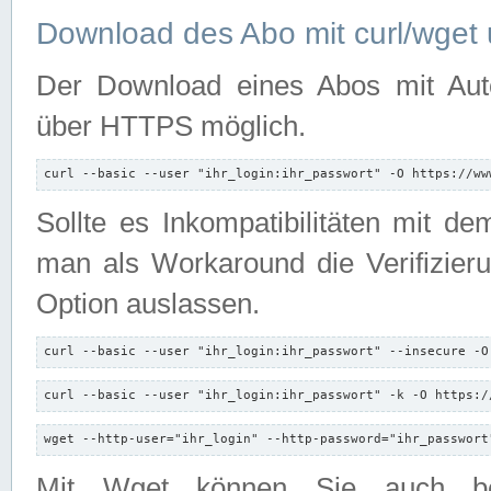
Download des Abo mit curl/wget 
Der Download eines Abos mit Autori
über HTTPS möglich.
curl --basic --user "ihr_login:ihr_passwort" -O https://ww
Sollte es Inkompatibilitäten mit d
man als Workaround die Verifizierun
Option auslassen.
curl --basic --user "ihr_login:ihr_passwort" --insecure -O
curl --basic --user "ihr_login:ihr_passwort" -k -O https:/
wget --http-user="ihr_login" --http-password="ihr_passwort
Mit Wget können Sie auch b