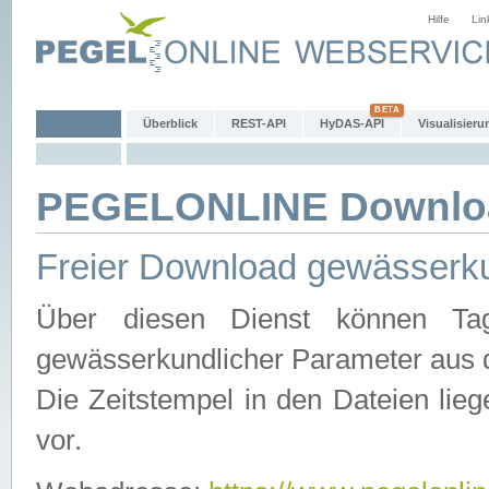
Hilfe
Lin
Überblick
REST-API
HyDAS-API
Visualisieru
PEGELONLINE Downlo
Freier Download gewässerku
Über diesen Dienst können Tag
gewässerkundlicher Parameter aus 
Die Zeitstempel in den Dateien lieg
vor.