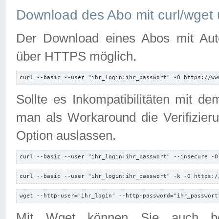
Download des Abo mit curl/wget 
Der Download eines Abos mit Autori
über HTTPS möglich.
curl --basic --user "ihr_login:ihr_passwort" -O https://ww
Sollte es Inkompatibilitäten mit d
man als Workaround die Verifizierun
Option auslassen.
curl --basic --user "ihr_login:ihr_passwort" --insecure -O
curl --basic --user "ihr_login:ihr_passwort" -k -O https:/
wget --http-user="ihr_login" --http-password="ihr_passwort
Mit Wget können Sie auch b