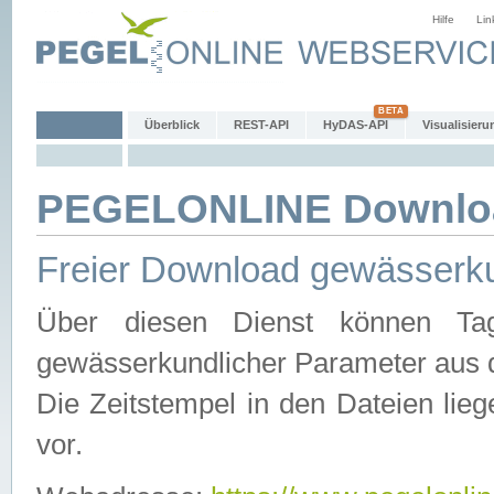
Hilfe
Lin
Überblick
REST-API
HyDAS-API
Visualisieru
PEGELONLINE Downlo
Freier Download gewässerku
Über diesen Dienst können Tag
gewässerkundlicher Parameter aus 
Die Zeitstempel in den Dateien lieg
vor.