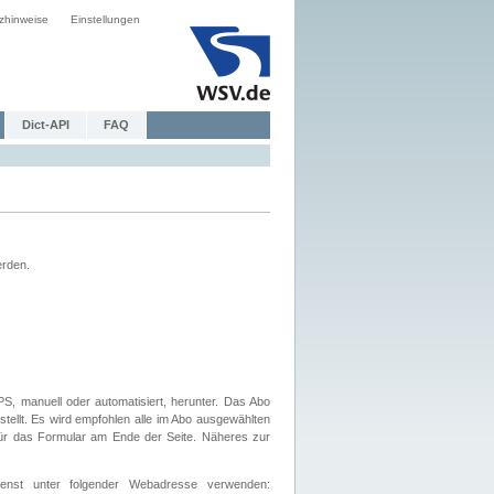
zhinweise
Einstellungen
Dict-API
FAQ
erden.
, manuell oder automatisiert, herunter. Das Abo
tellt. Es wird empfohlen alle im Abo ausgewählten
afür das Formular am Ende der Seite. Näheres zur
nst unter folgender Webadresse verwenden: