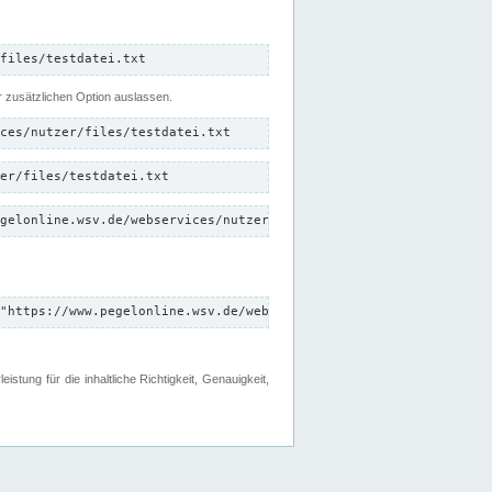
files/testdatei.txt
er zusätzlichen Option auslassen.
ces/nutzer/files/testdatei.txt
er/files/testdatei.txt
gelonline.wsv.de/webservices/nutzer/files/testdatei.txt"
"https://www.pegelonline.wsv.de/webservices/nutzer/files"
tung für die inhaltliche Richtigkeit, Genauigkeit,