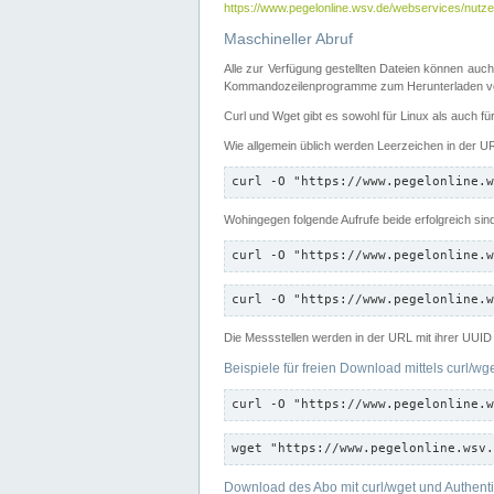
https://www.pegelonline.wsv.de/webservices/nutzer
Maschineller Abruf
Alle zur Verfügung gestellten Dateien können auch
Kommandozeilenprogramme zum Herunterladen von
Curl und Wget gibt es sowohl für Linux als auch f
Wie allgemein üblich werden Leerzeichen in der URL
curl -O "https://www.pegelonline.w
Wohingegen folgende Aufrufe beide erfolgreich sin
curl -O "https://www.pegelonline.w
curl -O "https://www.pegelonline.w
Die Messstellen werden in der URL mit ihrer UUID 
Beispiele für freien Download mittels curl/wg
curl -O "https://www.pegelonline.w
wget "https://www.pegelonline.wsv.
Download des Abo mit curl/wget und Authenti