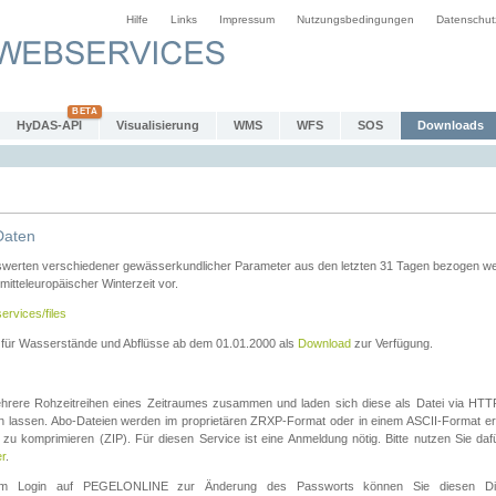
Hilfe
Links
Impressum
Nutzungsbedingungen
Datenschut
HyDAS-API
Visualisierung
WMS
WFS
SOS
Downloads
Daten
swerten verschiedener gewässerkundlicher Parameter aus den letzten 31 Tagen bezogen w
 mitteleuropäischer Winterzeit vor.
ervices/files
n für Wasserstände und Abflüsse ab dem 01.01.2000 als
Download
zur Verfügung.
rere Rohzeitreihen eines Zeitraumes zusammen und laden sich diese als Datei via HTTPS
len lassen. Abo-Dateien werden im proprietären ZRXP-Format oder in einem ASCII-Format ers
zu komprimieren (ZIP). Für diesen Service ist eine Anmeldung nötig. Bitte nutzen Sie d
er
.
igem Login auf PEGELONLINE zur Änderung des Passworts können Sie diesen Die