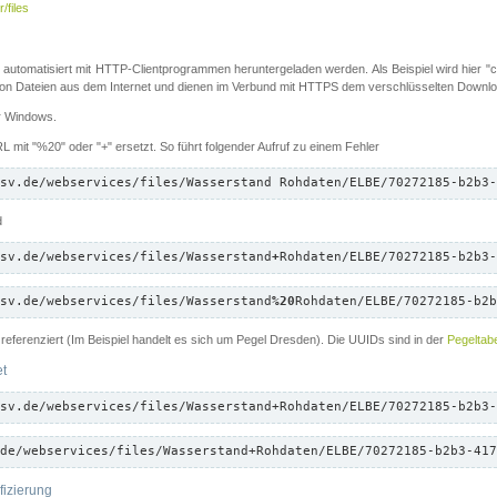
/files
 automatisiert mit HTTP-Clientprogrammen heruntergeladen werden. Als Beispiel wird hier "cu
 Dateien aus dem Internet und dienen im Verbund mit HTTPS dem verschlüsselten Down
ür Windows.
 mit "%20" oder "+" ersetzt. So führt folgender Aufruf zu einem Fehler
sv.de/webservices/files/Wasserstand Rohdaten/ELBE/70272185-b2b3-
d
sv.de/webservices/files/Wasserstand
+
Rohdaten/ELBE/70272185-b2b3-
sv.de/webservices/files/Wasserstand
%20
Rohdaten/ELBE/70272185-b2b
referenziert (Im Beispiel handelt es sich um Pegel Dresden). Die UUIDs sind in der
Pegeltabe
et
sv.de/webservices/files/Wasserstand+Rohdaten/ELBE/70272185-b2b3-
de/webservices/files/Wasserstand+Rohdaten/ELBE/70272185-b2b3-417
fizierung