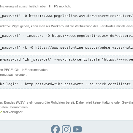
ifizierung ist ausschließlich über HTTPS möglich.
_passwort" -O https://www.pegelonline.wsv.de/webservices/nutzer/
 Curl bzw. Wget geben, kann man als Workaround die Verifizierung des Zertifikates mittels ein
_passwort" --insecure -O https://www.pegelonline.wsv.de/webservi
_passwort" -k -O https://www.pegelonline.wsv.de/webservices/nutz
p-password="ihr_passwort" --no-check-certificate "https://www.pe
 von PEGELONLINE herunterladen.
terung
.dat
herunter:
hr_login" --http-password="ihr_passwort" --no-check-certificate 
 Bundes (WSV) stellt ungeprüfte Rohdaten bereit. Daher wird keine Haftung oder Gewährleis
er Daten übernommen.
↗
frei verfügbar.