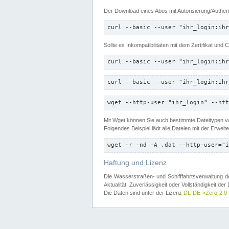
Der Download eines Abos mit Autorisierung/Authent
curl --basic --user "ihr_login:ihr
Sollte es Inkompatibilitäten mit dem Zertifikat und
curl --basic --user "ihr_login:ihr
curl --basic --user "ihr_login:ihr
wget --http-user="ihr_login" --htt
Mit Wget können Sie auch bestimmte Dateitypen
Folgendes Beispiel lädt alle Dateien mit der Erwei
wget -r -nd -A .dat --http-user="i
Haftung und Lizenz
Die Wasserstraßen- und Schifffahrtsverwaltung des
Aktualität, Zuverlässigkeit oder Vollständigkeit d
Die Daten sind unter der Lizenz
DL-DE->Zero-2.0