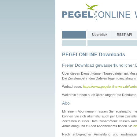
Überblick
REST-API
PEGELONLINE Downloads
Freier Download gewässerkundlicher 
Über diesen Dienst können Tagesdateien mit Mes
Die Zeitstempel in den Dateien liegen ganzjährig in
Webadresse:
https://www.pegelonline.wsv.de/webs
Weiterhin stehen auch ältere ungeprüfte Rohdate
Abo
Mit einem Abonnement fassen Sie regelmäßig meh
können Sie sich alternativ auch per Email zustel
Zeitreihen in einer Datei zusammenzufassen und 
Anmeldung und zu den Abonnements finden Sie
hi
Nach erfolgreicher Anmeldung und erstmal