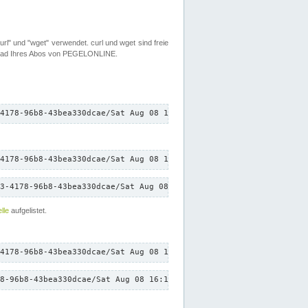
rl" und "wget" verwendet. curl und wget sind freie
load Ihres Abos von PEGELONLINE.
4178-96b8-43bea330dcae/Sat Aug 08 16:12:16 CEST 2026/down.txt"
4178-96b8-43bea330dcae/Sat Aug 08 16:12:16 CEST 2026/down.txt"
3-4178-96b8-43bea330dcae/Sat Aug 08 16:12:16 CEST 2026/down.txt"
lle
aufgelistet.
4178-96b8-43bea330dcae/Sat Aug 08 16:12:16 CEST 2026/down.txt"
8-96b8-43bea330dcae/Sat Aug 08 16:12:16 CEST 2026/down.txt"