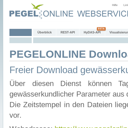
Hilfe
Lin
Überblick
REST-API
HyDAS-API
Visualisieru
PEGELONLINE Downlo
Freier Download gewässerku
Über diesen Dienst können Tag
gewässerkundlicher Parameter aus 
Die Zeitstempel in den Dateien lieg
vor.