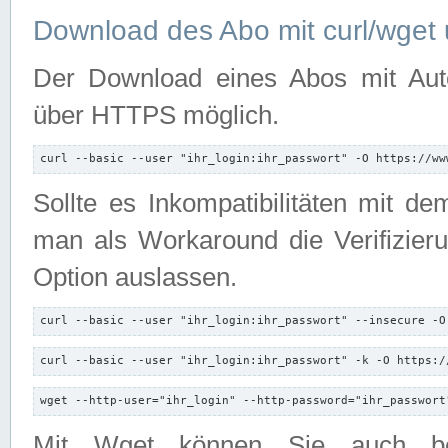
Download des Abo mit curl/wget 
Der Download eines Abos mit Autori
über HTTPS möglich.
curl --basic --user "ihr_login:ihr_passwort" -O https://ww
Sollte es Inkompatibilitäten mit d
man als Workaround die Verifizierun
Option auslassen.
curl --basic --user "ihr_login:ihr_passwort" --insecure -O
curl --basic --user "ihr_login:ihr_passwort" -k -O https:/
wget --http-user="ihr_login" --http-password="ihr_passwort
Mit Wget können Sie auch b