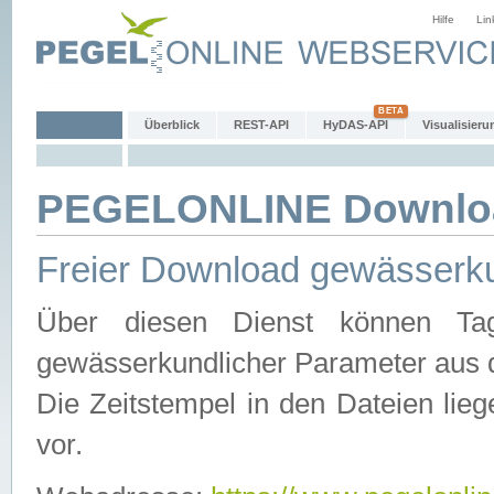
Hilfe
Lin
Überblick
REST-API
HyDAS-API
Visualisieru
PEGELONLINE Downlo
Freier Download gewässerku
Über diesen Dienst können Tag
gewässerkundlicher Parameter aus 
Die Zeitstempel in den Dateien lieg
vor.