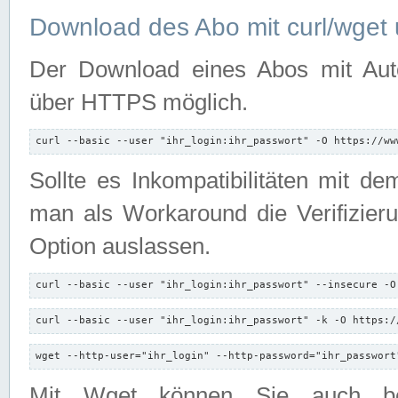
Download des Abo mit curl/wget 
Der Download eines Abos mit Autori
über HTTPS möglich.
curl --basic --user "ihr_login:ihr_passwort" -O https://ww
Sollte es Inkompatibilitäten mit d
man als Workaround die Verifizierun
Option auslassen.
curl --basic --user "ihr_login:ihr_passwort" --insecure -O
curl --basic --user "ihr_login:ihr_passwort" -k -O https:/
wget --http-user="ihr_login" --http-password="ihr_passwort
Mit Wget können Sie auch b