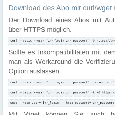
Download des Abo mit curl/wget 
Der Download eines Abos mit Autori
über HTTPS möglich.
curl --basic --user "ihr_login:ihr_passwort" -O https://ww
Sollte es Inkompatibilitäten mit d
man als Workaround die Verifizierun
Option auslassen.
curl --basic --user "ihr_login:ihr_passwort" --insecure -O
curl --basic --user "ihr_login:ihr_passwort" -k -O https:/
wget --http-user="ihr_login" --http-password="ihr_passwort
Mit Wget können Sie auch b