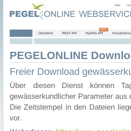
Hilfe
Lin
Überblick
REST-API
HyDAS-API
Visualisieru
PEGELONLINE Downlo
Freier Download gewässerku
Über diesen Dienst können Tag
gewässerkundlicher Parameter aus 
Die Zeitstempel in den Dateien lieg
vor.