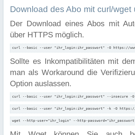
Download des Abo mit curl/wget 
Der Download eines Abos mit Autori
über HTTPS möglich.
curl --basic --user "ihr_login:ihr_passwort" -O https://ww
Sollte es Inkompatibilitäten mit d
man als Workaround die Verifizierun
Option auslassen.
curl --basic --user "ihr_login:ihr_passwort" --insecure -O
curl --basic --user "ihr_login:ihr_passwort" -k -O https:/
wget --http-user="ihr_login" --http-password="ihr_passwort
Mit Wget können Sie auch b