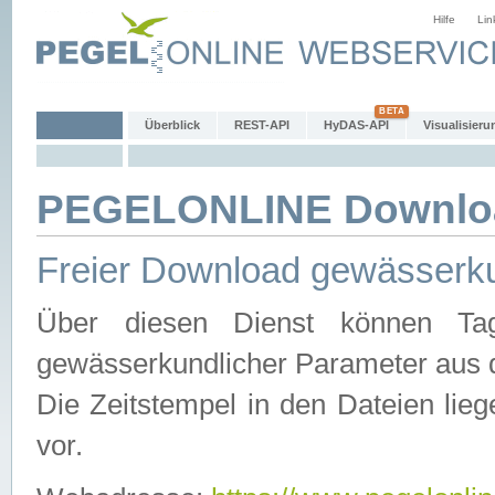
Hilfe
Lin
Überblick
REST-API
HyDAS-API
Visualisieru
PEGELONLINE Downlo
Freier Download gewässerku
Über diesen Dienst können Tag
gewässerkundlicher Parameter aus 
Die Zeitstempel in den Dateien lieg
vor.