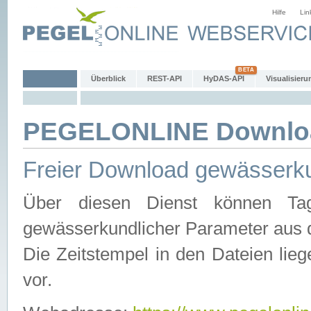
Hilfe
Lin
Überblick
REST-API
HyDAS-API
Visualisieru
PEGELONLINE Downlo
Freier Download gewässerku
Über diesen Dienst können Tag
gewässerkundlicher Parameter aus 
Die Zeitstempel in den Dateien lieg
vor.