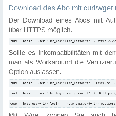
Download des Abo mit curl/wget 
Der Download eines Abos mit Autori
über HTTPS möglich.
curl --basic --user "ihr_login:ihr_passwort" -O https://ww
Sollte es Inkompatibilitäten mit d
man als Workaround die Verifizierun
Option auslassen.
curl --basic --user "ihr_login:ihr_passwort" --insecure -O
curl --basic --user "ihr_login:ihr_passwort" -k -O https:/
wget --http-user="ihr_login" --http-password="ihr_passwort
Mit Wget können Sie auch b