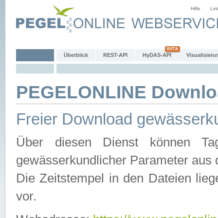
Hilfe
Lin
Überblick
REST-API
HyDAS-API
Visualisieru
PEGELONLINE Downlo
Freier Download gewässerku
Über diesen Dienst können Tag
gewässerkundlicher Parameter aus 
Die Zeitstempel in den Dateien lieg
vor.