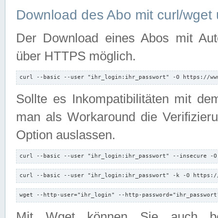
Download des Abo mit curl/wget 
Der Download eines Abos mit Autori
über HTTPS möglich.
curl --basic --user "ihr_login:ihr_passwort" -O https://ww
Sollte es Inkompatibilitäten mit d
man als Workaround die Verifizierun
Option auslassen.
curl --basic --user "ihr_login:ihr_passwort" --insecure -O
curl --basic --user "ihr_login:ihr_passwort" -k -O https:/
wget --http-user="ihr_login" --http-password="ihr_passwort
Mit Wget können Sie auch b