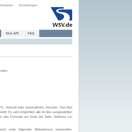
zhinweise
Einstellungen
Dict-API
FAQ
erden.
, manuell oder automatisiert, herunter. Das Abo
tellt. Es wird empfohlen alle im Abo ausgewählten
afür das Formular am Ende der Seite. Näheres zur
nst unter folgender Webadresse verwenden: