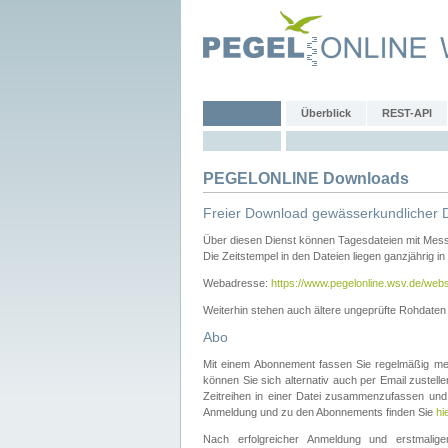
Überblick
REST-API
PEGELONLINE Downloads
Freier Download gewässerkundlicher 
Über diesen Dienst können Tagesdateien mit Mes
Die Zeitstempel in den Dateien liegen ganzjährig in
Webadresse:
https://www.pegelonline.wsv.de/webs
Weiterhin stehen auch ältere ungeprüfte Rohdate
Abo
Mit einem Abonnement fassen Sie regelmäßig meh
können Sie sich alternativ auch per Email zustel
Zeitreihen in einer Datei zusammenzufassen und 
Anmeldung und zu den Abonnements finden Sie
hi
Nach erfolgreicher Anmeldung und erstmal