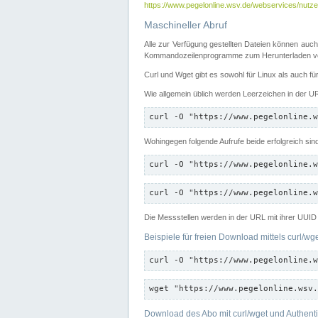
https://www.pegelonline.wsv.de/webservices/nutzer
Maschineller Abruf
Alle zur Verfügung gestellten Dateien können auch
Kommandozeilenprogramme zum Herunterladen von
Curl und Wget gibt es sowohl für Linux als auch f
Wie allgemein üblich werden Leerzeichen in der URL
curl -O "https://www.pegelonline.w
Wohingegen folgende Aufrufe beide erfolgreich sin
curl -O "https://www.pegelonline.w
curl -O "https://www.pegelonline.w
Die Messstellen werden in der URL mit ihrer UUID 
Beispiele für freien Download mittels curl/wg
curl -O "https://www.pegelonline.w
wget "https://www.pegelonline.wsv.
Download des Abo mit curl/wget und Authenti