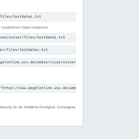
files/testdatei.txt
er zusätzlichen Option auslassen.
ces/nutzer/files/testdatei.txt
er/files/testdatei.txt
gelonline.wsv.de/webservices/nutzer/files/testdatei.txt"
"https://www.pegelonline.wsv.de/webservices/nutzer/files"
tung für die inhaltliche Richtigkeit, Genauigkeit,