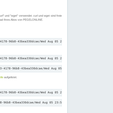
rl" und "wget" verwendet. curl und wget sind freie
load Ihres Abos von PEGELONLINE.
4178-96b8-43bea330dcae/Wed Aug 05 23:59:19 CEST 2026/down.txt"
4178-96b8-43bea330dcae/Wed Aug 05 23:59:19 CEST 2026/down.txt"
3-4178-96b8-43bea330dcae/Wed Aug 05 23:59:19 CEST 2026/down.txt"
lle
aufgelistet.
4178-96b8-43bea330dcae/Wed Aug 05 23:59:19 CEST 2026/down.txt"
8-96b8-43bea330dcae/Wed Aug 05 23:59:19 CEST 2026/down.txt"