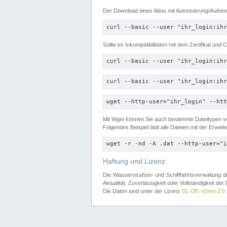
Der Download eines Abos mit Autorisierung/Authent
curl --basic --user "ihr_login:ihr
Sollte es Inkompatibilitäten mit dem Zertifikat und
curl --basic --user "ihr_login:ihr
curl --basic --user "ihr_login:ihr
wget --http-user="ihr_login" --htt
Mit Wget können Sie auch bestimmte Dateitypen
Folgendes Beispiel lädt alle Dateien mit der Erwei
wget -r -nd -A .dat --http-user="i
Haftung und Lizenz
Die Wasserstraßen- und Schifffahrtsverwaltung des
Aktualität, Zuverlässigkeit oder Vollständigkeit d
Die Daten sind unter der Lizenz
DL-DE->Zero-2.0