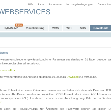
Hilfe
Links
Impressum
Nutzungsbedingungen
Datenschut
HyDAS-API
Visualisierung
WMS
WFS
SOS
Downloads
Daten
swerten verschiedener gewässerkundlicher Parameter aus den letzten 31 Tagen bezogen w
 mitteleuropäischer Winterzeit vor.
ervices/files
n für Wasserstände und Abflüsse ab dem 01.01.2000 als
Download
zur Verfügung.
rere Rohzeitreihen eines Zeitraumes zusammen und laden sich diese als Datei via HTTPS
len lassen. Abo-Dateien werden im proprietären ZRXP-Format oder in einem ASCII-Format ers
zu komprimieren (ZIP). Für diesen Service ist eine Anmeldung nötig. Bitte nutzen Sie d
er
.
igem Login auf PEGELONLINE zur Änderung des Passworts können Sie diesen Die