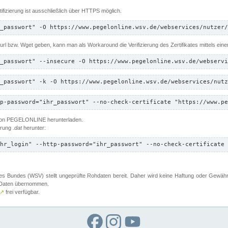
ifizierung ist ausschließlich über HTTPS möglich.
_passwort" -O https://www.pegelonline.wsv.de/webservices/nutzer/
 Curl bzw. Wget geben, kann man als Workaround die Verifizierung des Zertifikates mittels ein
_passwort" --insecure -O https://www.pegelonline.wsv.de/webservi
_passwort" -k -O https://www.pegelonline.wsv.de/webservices/nutz
p-password="ihr_passwort" --no-check-certificate "https://www.pe
 von PEGELONLINE herunterladen.
terung
.dat
herunter:
hr_login" --http-password="ihr_passwort" --no-check-certificate 
 Bundes (WSV) stellt ungeprüfte Rohdaten bereit. Daher wird keine Haftung oder Gewährleis
er Daten übernommen.
↗
frei verfügbar.