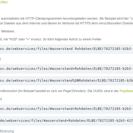
/files
 automatisiert mit HTTP-Clientprogrammen heruntergeladen werden. Als Beispiel wird hier "cu
 Dateien aus dem Internet und dienen im Verbund mit HTTPS dem verschlüsselten Down
ür Windows.
 mit "%20" oder "+" ersetzt. So führt folgender Aufruf zu einem Fehler
sv.de/webservices/files/Wasserstand Rohdaten/ELBE/70272185-b2b3-
d
sv.de/webservices/files/Wasserstand
+
Rohdaten/ELBE/70272185-b2b3-
sv.de/webservices/files/Wasserstand
%20
Rohdaten/ELBE/70272185-b2b
referenziert (Im Beispiel handelt es sich um Pegel Dresden). Die UUIDs sind in der
Pegeltabe
et
sv.de/webservices/files/Wasserstand+Rohdaten/ELBE/70272185-b2b3-
de/webservices/files/Wasserstand+Rohdaten/ELBE/70272185-b2b3-417
fizierung