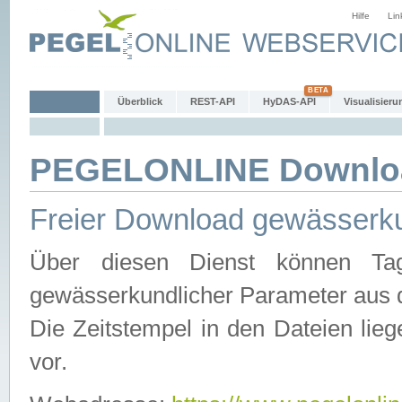
Hilfe
Lin
Überblick
REST-API
HyDAS-API
Visualisieru
PEGELONLINE Downlo
Freier Download gewässerku
Über diesen Dienst können Tag
gewässerkundlicher Parameter aus 
Die Zeitstempel in den Dateien lieg
vor.