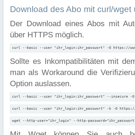
Download des Abo mit curl/wget 
Der Download eines Abos mit Autori
über HTTPS möglich.
curl --basic --user "ihr_login:ihr_passwort" -O https://ww
Sollte es Inkompatibilitäten mit d
man als Workaround die Verifizierun
Option auslassen.
curl --basic --user "ihr_login:ihr_passwort" --insecure -O
curl --basic --user "ihr_login:ihr_passwort" -k -O https:/
wget --http-user="ihr_login" --http-password="ihr_passwort
Mit Wget können Sie auch b