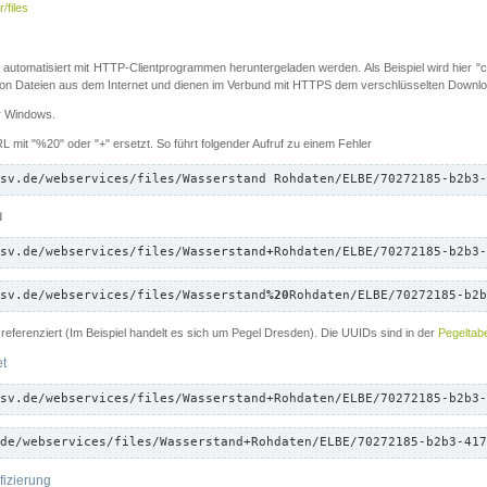
/files
 automatisiert mit HTTP-Clientprogrammen heruntergeladen werden. Als Beispiel wird hier "cu
 Dateien aus dem Internet und dienen im Verbund mit HTTPS dem verschlüsselten Down
ür Windows.
 mit "%20" oder "+" ersetzt. So führt folgender Aufruf zu einem Fehler
sv.de/webservices/files/Wasserstand Rohdaten/ELBE/70272185-b2b3-
d
sv.de/webservices/files/Wasserstand
+
Rohdaten/ELBE/70272185-b2b3-
sv.de/webservices/files/Wasserstand
%20
Rohdaten/ELBE/70272185-b2b
referenziert (Im Beispiel handelt es sich um Pegel Dresden). Die UUIDs sind in der
Pegeltabe
et
sv.de/webservices/files/Wasserstand+Rohdaten/ELBE/70272185-b2b3-
de/webservices/files/Wasserstand+Rohdaten/ELBE/70272185-b2b3-417
fizierung