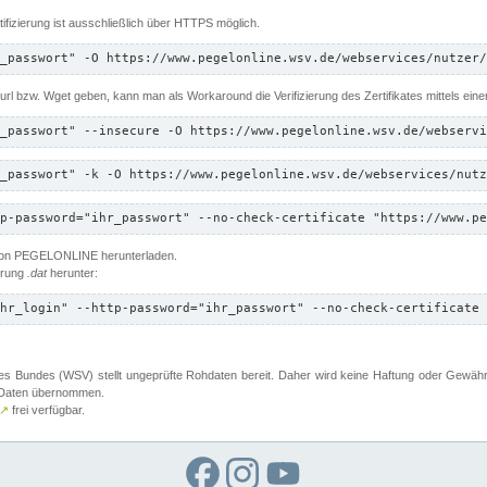
ifizierung ist ausschließlich über HTTPS möglich.
_passwort" -O https://www.pegelonline.wsv.de/webservices/nutzer/
 Curl bzw. Wget geben, kann man als Workaround die Verifizierung des Zertifikates mittels ein
_passwort" --insecure -O https://www.pegelonline.wsv.de/webservi
_passwort" -k -O https://www.pegelonline.wsv.de/webservices/nutz
p-password="ihr_passwort" --no-check-certificate "https://www.pe
 von PEGELONLINE herunterladen.
terung
.dat
herunter:
hr_login" --http-password="ihr_passwort" --no-check-certificate 
 Bundes (WSV) stellt ungeprüfte Rohdaten bereit. Daher wird keine Haftung oder Gewährleis
er Daten übernommen.
↗
frei verfügbar.