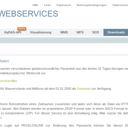
Hilfe
Links
Impressum
Nutzungsbedingungen
Datenschut
HyDAS-API
Visualisierung
WMS
WFS
SOS
Downloads
Daten
swerten verschiedener gewässerkundlicher Parameter aus den letzten 31 Tagen bezogen w
 mitteleuropäischer Winterzeit vor.
ervices/files
n für Wasserstände und Abflüsse ab dem 01.01.2000 als
Download
zur Verfügung.
rere Rohzeitreihen eines Zeitraumes zusammen und laden sich diese als Datei via HTTPS
len lassen. Abo-Dateien werden im proprietären ZRXP-Format oder in einem ASCII-Format ers
zu komprimieren (ZIP). Für diesen Service ist eine Anmeldung nötig. Bitte nutzen Sie d
er
.
igem Login auf PEGELONLINE zur Änderung des Passworts können Sie diesen Die