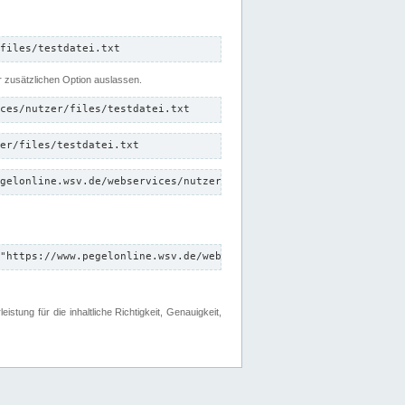
files/testdatei.txt
er zusätzlichen Option auslassen.
ces/nutzer/files/testdatei.txt
er/files/testdatei.txt
gelonline.wsv.de/webservices/nutzer/files/testdatei.txt"
"https://www.pegelonline.wsv.de/webservices/nutzer/files"
tung für die inhaltliche Richtigkeit, Genauigkeit,