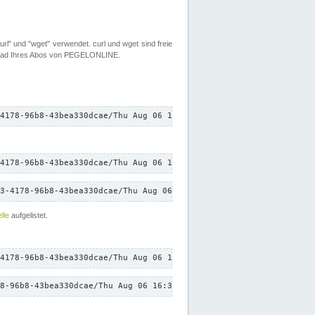
rl" und "wget" verwendet. curl und wget sind freie
load Ihres Abos von PEGELONLINE.
4178-96b8-43bea330dcae/Thu Aug 06 16:37:26 CEST 2026/down.txt"
4178-96b8-43bea330dcae/Thu Aug 06 16:37:26 CEST 2026/down.txt"
3-4178-96b8-43bea330dcae/Thu Aug 06 16:37:26 CEST 2026/down.txt"
lle
aufgelistet.
4178-96b8-43bea330dcae/Thu Aug 06 16:37:26 CEST 2026/down.txt"
8-96b8-43bea330dcae/Thu Aug 06 16:37:26 CEST 2026/down.txt"