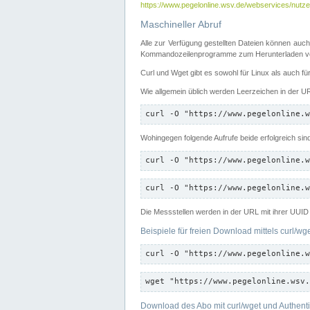
https://www.pegelonline.wsv.de/webservices/nutzer
Maschineller Abruf
Alle zur Verfügung gestellten Dateien können auch
Kommandozeilenprogramme zum Herunterladen von
Curl und Wget gibt es sowohl für Linux als auch f
Wie allgemein üblich werden Leerzeichen in der URL
curl -O "https://www.pegelonline.w
Wohingegen folgende Aufrufe beide erfolgreich sin
curl -O "https://www.pegelonline.w
curl -O "https://www.pegelonline.w
Die Messstellen werden in der URL mit ihrer UUID 
Beispiele für freien Download mittels curl/wg
curl -O "https://www.pegelonline.w
wget "https://www.pegelonline.wsv.
Download des Abo mit curl/wget und Authenti