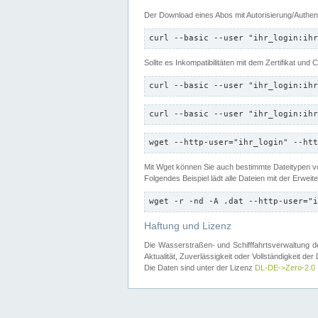
Der Download eines Abos mit Autorisierung/Authent
curl --basic --user "ihr_login:ihr
Sollte es Inkompatibilitäten mit dem Zertifikat und
curl --basic --user "ihr_login:ihr
curl --basic --user "ihr_login:ihr
wget --http-user="ihr_login" --htt
Mit Wget können Sie auch bestimmte Dateitypen
Folgendes Beispiel lädt alle Dateien mit der Erwei
wget -r -nd -A .dat --http-user="i
Haftung und Lizenz
Die Wasserstraßen- und Schifffahrtsverwaltung des
Aktualität, Zuverlässigkeit oder Vollständigkeit d
Die Daten sind unter der Lizenz
DL-DE->Zero-2.0