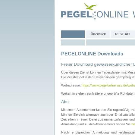
Überblick
REST-API
PEGELONLINE Downloads
Freier Download gewässerkundlicher 
Über diesen Dienst können Tagesdateien mit Mes
Die Zeitstempel in den Dateien liegen ganzjährig in
Webadresse:
https://www.pegelonline.wsv.de/webs
Weiterhin stehen auch ältere ungeprüfte Rohdate
Abo
Mit einem Abonnement fassen Sie regelmäßig meh
können Sie sich alternativ auch per Email zustel
Zeitreihen in einer Datei zusammenzufassen und 
Anmeldung und zu den Abonnements finden Sie
hi
Nach erfolgreicher Anmeldung und erstmal