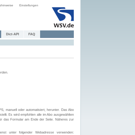
zhinweise
Einstellungen
Dict-API
FAQ
erden.
, manuell oder automatisiert, herunter. Das Abo
tellt. Es wird empfohlen alle im Abo ausgewählten
afür das Formular am Ende der Seite. Näheres zur
nst unter folgender Webadresse verwenden: