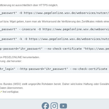
ifizierung ist ausschließlich über HTTPS möglich.
_passwort" -O https://www.pegelonline.wsv.de/webservices/nutzer/
 Curl bzw. Wget geben, kann man als Workaround die Verifizierung des Zertifikates mittels ein
_passwort" --insecure -O https://www.pegelonline.wsv.de/webservi
_passwort" -k -O https://www.pegelonline.wsv.de/webservices/nutz
p-password="ihr_passwort" --no-check-certificate "https://www.pe
 von PEGELONLINE herunterladen.
terung
.dat
herunter:
hr_login" --http-password="ihr_passwort" --no-check-certificate 
 Bundes (WSV) stellt ungeprüfte Rohdaten bereit. Daher wird keine Haftung oder Gewährleis
er Daten übernommen.
↗
frei verfügbar.