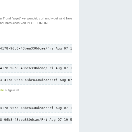
rl" und "wget" verwendet. curl und wget sind freie
load Ihres Abos von PEGELONLINE.
4178-96b8-43bea330dcae/Fri Aug 07 19:56:57 CEST 2026/down.txt"
4178-96b8-43bea330dcae/Fri Aug 07 19:56:57 CEST 2026/down.txt"
3-4178-96b8-43bea330dcae/Fri Aug 07 19:56:57 CEST 2026/down.txt"
lle
aufgelistet.
4178-96b8-43bea330dcae/Fri Aug 07 19:56:57 CEST 2026/down.txt"
8-96b8-43bea330dcae/Fri Aug 07 19:56:57 CEST 2026/down.txt"