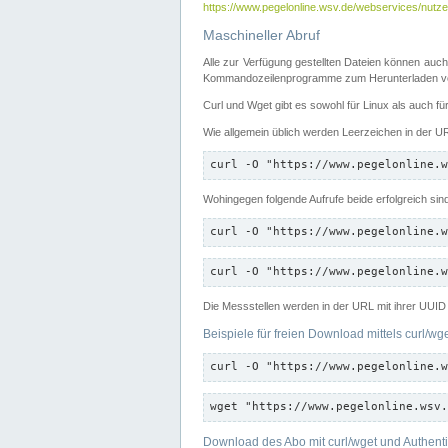
https://www.pegelonline.wsv.de/webservices/nutzer
Maschineller Abruf
Alle zur Verfügung gestellten Dateien können auch
Kommandozeilenprogramme zum Herunterladen von
Curl und Wget gibt es sowohl für Linux als auch f
Wie allgemein üblich werden Leerzeichen in der URL
curl -O "https://www.pegelonline.w
Wohingegen folgende Aufrufe beide erfolgreich sin
curl -O "https://www.pegelonline.w
curl -O "https://www.pegelonline.w
Die Messstellen werden in der URL mit ihrer UUID 
Beispiele für freien Download mittels curl/wg
curl -O "https://www.pegelonline.w
wget "https://www.pegelonline.wsv.
Download des Abo mit curl/wget und Authenti