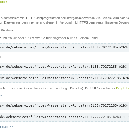
/files
 automatisiert mit HTTP-Clientprogrammen heruntergeladen werden. Als Beispiel wird hier "cu
 Dateien aus dem Internet und dienen im Verbund mit HTTPS dem verschlüsselten Down
ür Windows.
 mit "%20" oder "+" ersetzt. So führt folgender Aufruf zu einem Fehler
sv.de/webservices/files/Wasserstand Rohdaten/ELBE/70272185-b2b3-
d
sv.de/webservices/files/Wasserstand
+
Rohdaten/ELBE/70272185-b2b3-
sv.de/webservices/files/Wasserstand
%20
Rohdaten/ELBE/70272185-b2b
referenziert (Im Beispiel handelt es sich um Pegel Dresden). Die UUIDs sind in der
Pegeltabe
et
sv.de/webservices/files/Wasserstand+Rohdaten/ELBE/70272185-b2b3-
de/webservices/files/Wasserstand+Rohdaten/ELBE/70272185-b2b3-417
fizierung