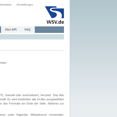
zhinweise
Einstellungen
Dict-API
FAQ
erden.
, manuell oder automatisiert, herunter. Das Abo
tellt. Es wird empfohlen alle im Abo ausgewählten
afür das Formular am Ende der Seite. Näheres zur
nst unter folgender Webadresse verwenden: