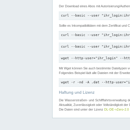
Der Download eines Abos mit Autorisierung/Authent
curl --basic --user "ihr_login:ihr
Sollte es Inkompatibilitäten mit dem Zertifikat und
curl --basic --user "ihr_login:ihr
curl --basic --user "ihr_login:ihr
wget --http-user="ihr_login" --htt
Mit Wget können Sie auch bestimmte Dateitypen
Folgendes Beispiel lädt alle Dateien mit der Erwei
wget -r -nd -A .dat --http-user="i
Haftung und Lizenz
Die Wasserstraßen- und Schifffahrtsverwaltung des
Aktualität, Zuverlässigkeit oder Vollständigkeit d
Die Daten sind unter der Lizenz
DL-DE->Zero-2.0