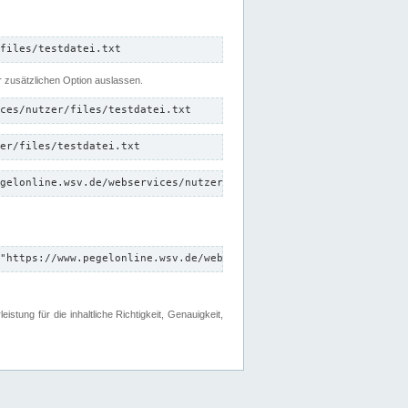
files/testdatei.txt
er zusätzlichen Option auslassen.
ces/nutzer/files/testdatei.txt
er/files/testdatei.txt
gelonline.wsv.de/webservices/nutzer/files/testdatei.txt"
"https://www.pegelonline.wsv.de/webservices/nutzer/files"
tung für die inhaltliche Richtigkeit, Genauigkeit,