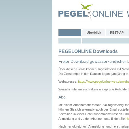
Überblick
REST-API
PEGELONLINE Downloads
Freier Download gewässerkundlicher 
Über diesen Dienst können Tagesdateien mit Mes
Die Zeitstempel in den Dateien liegen ganzjährig in
Webadresse:
https://www.pegelonline.wsv.de/webs
Weiterhin stehen auch ältere ungeprüfte Rohdate
Abo
Mit einem Abonnement fassen Sie regelmäßig meh
können Sie sich alternativ auch per Email zustel
Zeitreihen in einer Datei zusammenzufassen und 
Anmeldung und zu den Abonnements finden Sie
hi
Nach erfolgreicher Anmeldung und erstmal