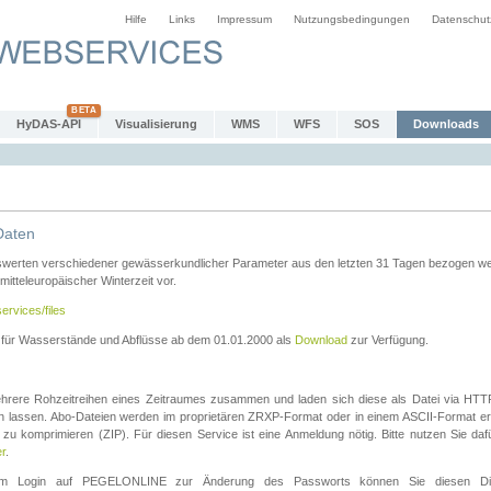
Hilfe
Links
Impressum
Nutzungsbedingungen
Datenschut
HyDAS-API
Visualisierung
WMS
WFS
SOS
Downloads
Daten
swerten verschiedener gewässerkundlicher Parameter aus den letzten 31 Tagen bezogen w
 mitteleuropäischer Winterzeit vor.
ervices/files
n für Wasserstände und Abflüsse ab dem 01.01.2000 als
Download
zur Verfügung.
rere Rohzeitreihen eines Zeitraumes zusammen und laden sich diese als Datei via HTTPS
len lassen. Abo-Dateien werden im proprietären ZRXP-Format oder in einem ASCII-Format ers
zu komprimieren (ZIP). Für diesen Service ist eine Anmeldung nötig. Bitte nutzen Sie d
er
.
igem Login auf PEGELONLINE zur Änderung des Passworts können Sie diesen Die