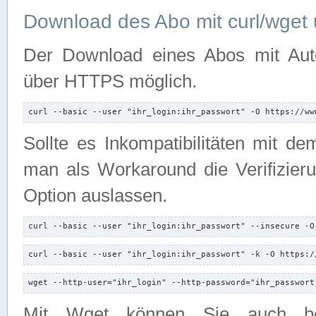
Download des Abo mit curl/wget 
Der Download eines Abos mit Autori
über HTTPS möglich.
curl --basic --user "ihr_login:ihr_passwort" -O https://ww
Sollte es Inkompatibilitäten mit d
man als Workaround die Verifizierun
Option auslassen.
curl --basic --user "ihr_login:ihr_passwort" --insecure -O
curl --basic --user "ihr_login:ihr_passwort" -k -O https:/
wget --http-user="ihr_login" --http-password="ihr_passwort
Mit Wget können Sie auch b