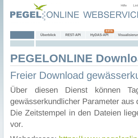
Hilfe
Lin
Überblick
REST-API
HyDAS-API
Visualisieru
PEGELONLINE Downlo
Freier Download gewässerku
Über diesen Dienst können Tag
gewässerkundlicher Parameter aus 
Die Zeitstempel in den Dateien lieg
vor.