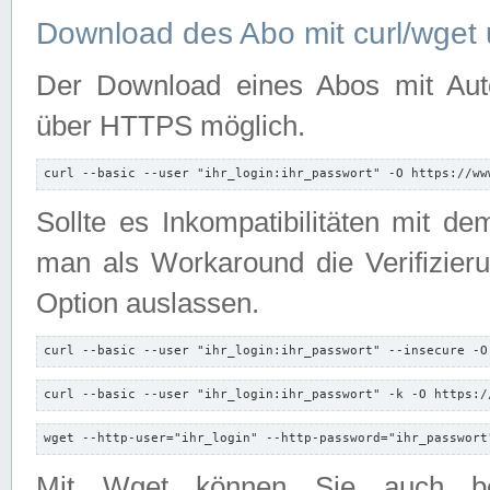
Download des Abo mit curl/wget 
Der Download eines Abos mit Autori
über HTTPS möglich.
curl --basic --user "ihr_login:ihr_passwort" -O https://ww
Sollte es Inkompatibilitäten mit d
man als Workaround die Verifizierun
Option auslassen.
curl --basic --user "ihr_login:ihr_passwort" --insecure -O
curl --basic --user "ihr_login:ihr_passwort" -k -O https:/
wget --http-user="ihr_login" --http-password="ihr_passwort
Mit Wget können Sie auch b