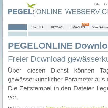
Hilfe
Lin
Überblick
REST-API
HyDAS-API
Visualisieru
PEGELONLINE Downlo
Freier Download gewässerku
Über diesen Dienst können Tag
gewässerkundlicher Parameter aus 
Die Zeitstempel in den Dateien lieg
vor.