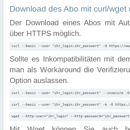
Download des Abo mit curl/wget 
Der Download eines Abos mit Autori
über HTTPS möglich.
curl --basic --user "ihr_login:ihr_passwort" -O https://ww
Sollte es Inkompatibilitäten mit d
man als Workaround die Verifizierun
Option auslassen.
curl --basic --user "ihr_login:ihr_passwort" --insecure -O
curl --basic --user "ihr_login:ihr_passwort" -k -O https:/
wget --http-user="ihr_login" --http-password="ihr_passwort
Mit Wget können Sie auch b