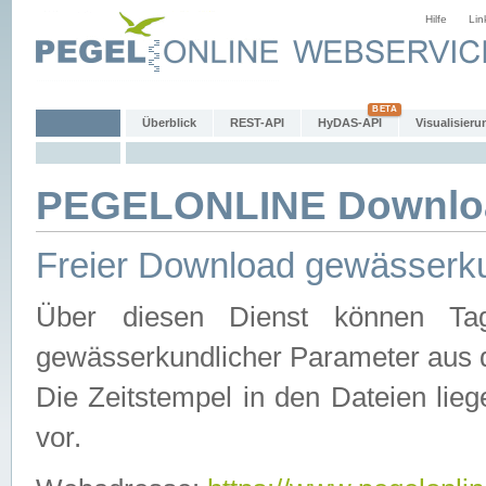
Hilfe
Lin
Überblick
REST-API
HyDAS-API
Visualisieru
PEGELONLINE Downlo
Freier Download gewässerku
Über diesen Dienst können Tag
gewässerkundlicher Parameter aus 
Die Zeitstempel in den Dateien lieg
vor.