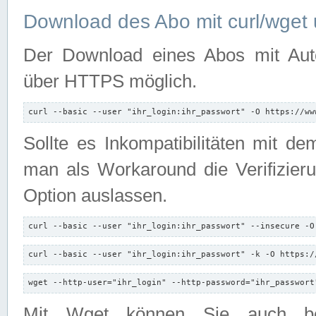
Download des Abo mit curl/wget 
Der Download eines Abos mit Autori
über HTTPS möglich.
curl --basic --user "ihr_login:ihr_passwort" -O https://ww
Sollte es Inkompatibilitäten mit d
man als Workaround die Verifizierun
Option auslassen.
curl --basic --user "ihr_login:ihr_passwort" --insecure -O
curl --basic --user "ihr_login:ihr_passwort" -k -O https:/
wget --http-user="ihr_login" --http-password="ihr_passwort
Mit Wget können Sie auch b