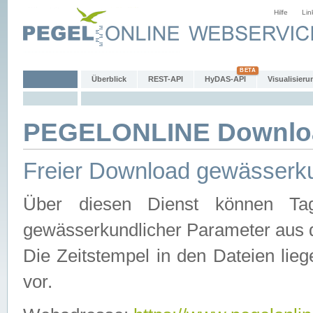
Hilfe
Lin
Überblick
REST-API
HyDAS-API
Visualisieru
PEGELONLINE Downlo
Freier Download gewässerku
Über diesen Dienst können Tag
gewässerkundlicher Parameter aus 
Die Zeitstempel in den Dateien lieg
vor.