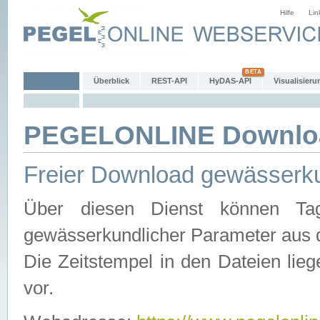
Hilfe
Lin
Überblick
REST-API
HyDAS-API
Visualisieru
PEGELONLINE Downlo
Freier Download gewässerku
Über diesen Dienst können Tag
gewässerkundlicher Parameter aus 
Die Zeitstempel in den Dateien lieg
vor.