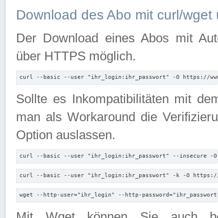
Download des Abo mit curl/wget 
Der Download eines Abos mit Autori
über HTTPS möglich.
curl --basic --user "ihr_login:ihr_passwort" -O https://ww
Sollte es Inkompatibilitäten mit d
man als Workaround die Verifizierun
Option auslassen.
curl --basic --user "ihr_login:ihr_passwort" --insecure -O
curl --basic --user "ihr_login:ihr_passwort" -k -O https:/
wget --http-user="ihr_login" --http-password="ihr_passwort
Mit Wget können Sie auch b