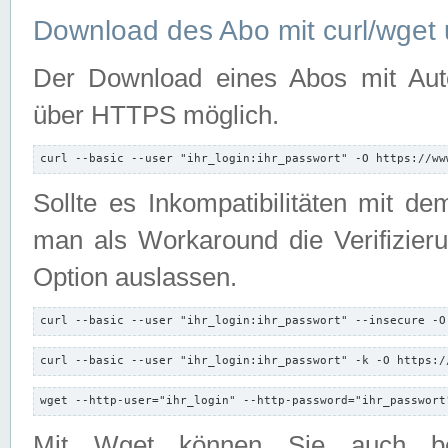
Download des Abo mit curl/wget 
Der Download eines Abos mit Autori
über HTTPS möglich.
curl --basic --user "ihr_login:ihr_passwort" -O https://ww
Sollte es Inkompatibilitäten mit d
man als Workaround die Verifizierun
Option auslassen.
curl --basic --user "ihr_login:ihr_passwort" --insecure -O
curl --basic --user "ihr_login:ihr_passwort" -k -O https:/
wget --http-user="ihr_login" --http-password="ihr_passwort
Mit Wget können Sie auch b