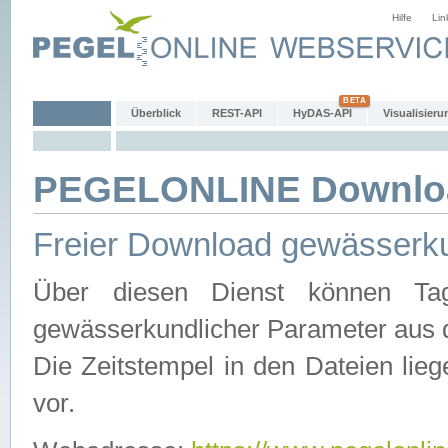
Hilfe
Lin
Überblick
REST-API
HyDAS-API
Visualisieru
PEGELONLINE Downlo
Freier Download gewässerku
Über diesen Dienst können Tag
gewässerkundlicher Parameter aus 
Die Zeitstempel in den Dateien lieg
vor.