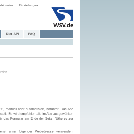
zhinweise
Einstellungen
Dict-API
FAQ
erden.
, manuell oder automatisiert, herunter. Das Abo
tellt. Es wird empfohlen alle im Abo ausgewählten
afür das Formular am Ende der Seite. Näheres zur
nst unter folgender Webadresse verwenden: