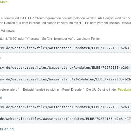
/files
 automatisiert mit HTTP-Clientprogrammen heruntergeladen werden. Als Beispiel wird hier "cu
 Dateien aus dem Internet und dienen im Verbund mit HTTPS dem verschlüsselten Down
ür Windows.
 mit "%20" oder "+" ersetzt. So führt folgender Aufruf zu einem Fehler
sv.de/webservices/files/Wasserstand Rohdaten/ELBE/70272185-b2b3-
d
sv.de/webservices/files/Wasserstand
+
Rohdaten/ELBE/70272185-b2b3-
sv.de/webservices/files/Wasserstand
%20
Rohdaten/ELBE/70272185-b2b
referenziert (Im Beispiel handelt es sich um Pegel Dresden). Die UUIDs sind in der
Pegeltabe
et
sv.de/webservices/files/Wasserstand+Rohdaten/ELBE/70272185-b2b3-
de/webservices/files/Wasserstand+Rohdaten/ELBE/70272185-b2b3-417
fizierung