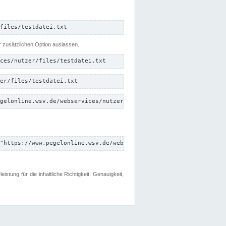
files/testdatei.txt
er zusätzlichen Option auslassen.
ces/nutzer/files/testdatei.txt
er/files/testdatei.txt
gelonline.wsv.de/webservices/nutzer/files/testdatei.txt"
"https://www.pegelonline.wsv.de/webservices/nutzer/files"
tung für die inhaltliche Richtigkeit, Genauigkeit,