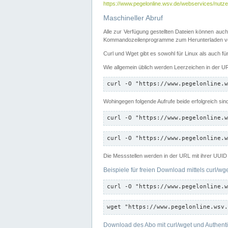
https://www.pegelonline.wsv.de/webservices/nutzer
Maschineller Abruf
Alle zur Verfügung gestellten Dateien können auch
Kommandozeilenprogramme zum Herunterladen von
Curl und Wget gibt es sowohl für Linux als auch f
Wie allgemein üblich werden Leerzeichen in der URL
curl -O "https://www.pegelonline.w
Wohingegen folgende Aufrufe beide erfolgreich sin
curl -O "https://www.pegelonline.w
curl -O "https://www.pegelonline.w
Die Messstellen werden in der URL mit ihrer UUID 
Beispiele für freien Download mittels curl/wg
curl -O "https://www.pegelonline.w
wget "https://www.pegelonline.wsv.
Download des Abo mit curl/wget und Authenti