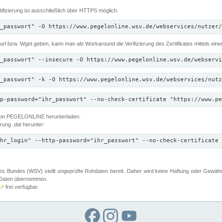
ifizierung ist ausschließlich über HTTPS möglich.
_passwort" -O https://www.pegelonline.wsv.de/webservices/nutzer/
 Curl bzw. Wget geben, kann man als Workaround die Verifizierung des Zertifikates mittels ein
_passwort" --insecure -O https://www.pegelonline.wsv.de/webservi
_passwort" -k -O https://www.pegelonline.wsv.de/webservices/nutz
p-password="ihr_passwort" --no-check-certificate "https://www.pe
 von PEGELONLINE herunterladen.
terung
.dat
herunter:
hr_login" --http-password="ihr_passwort" --no-check-certificate 
 Bundes (WSV) stellt ungeprüfte Rohdaten bereit. Daher wird keine Haftung oder Gewährleis
er Daten übernommen.
↗
frei verfügbar.