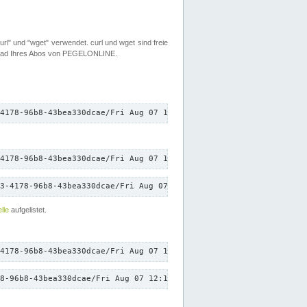
rl" und "wget" verwendet. curl und wget sind freie
load Ihres Abos von PEGELONLINE.
4178-96b8-43bea330dcae/Fri Aug 07 12:12:58 CEST 2026/down.txt"
4178-96b8-43bea330dcae/Fri Aug 07 12:12:58 CEST 2026/down.txt"
3-4178-96b8-43bea330dcae/Fri Aug 07 12:12:58 CEST 2026/down.txt"
lle
aufgelistet.
4178-96b8-43bea330dcae/Fri Aug 07 12:12:58 CEST 2026/down.txt"
8-96b8-43bea330dcae/Fri Aug 07 12:12:58 CEST 2026/down.txt"