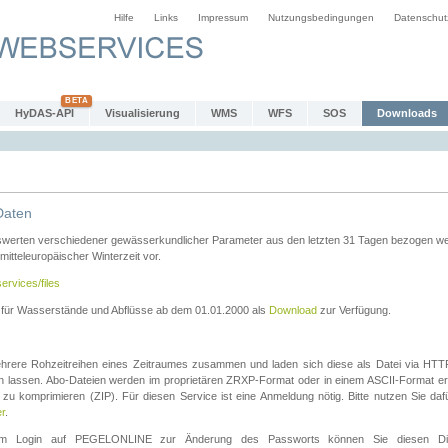
Hilfe
Links
Impressum
Nutzungsbedingungen
Datenschut
HyDAS-API
Visualisierung
WMS
WFS
SOS
Downloads
Daten
swerten verschiedener gewässerkundlicher Parameter aus den letzten 31 Tagen bezogen w
 mitteleuropäischer Winterzeit vor.
ervices/files
n für Wasserstände und Abflüsse ab dem 01.01.2000 als
Download
zur Verfügung.
rere Rohzeitreihen eines Zeitraumes zusammen und laden sich diese als Datei via HTTPS
len lassen. Abo-Dateien werden im proprietären ZRXP-Format oder in einem ASCII-Format ers
zu komprimieren (ZIP). Für diesen Service ist eine Anmeldung nötig. Bitte nutzen Sie d
er
.
igem Login auf PEGELONLINE zur Änderung des Passworts können Sie diesen Die