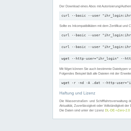
Der Download eines Abos mit Autorisierung/Authent
curl --basic --user "ihr_login:ihr
Sollte es Inkompatibilitäten mit dem Zertifikat und
curl --basic --user "ihr_login:ihr
curl --basic --user "ihr_login:ihr
wget --http-user="ihr_login" --htt
Mit Wget können Sie auch bestimmte Dateitypen
Folgendes Beispiel lädt alle Dateien mit der Erwei
wget -r -nd -A .dat --http-user="i
Haftung und Lizenz
Die Wasserstraßen- und Schifffahrtsverwaltung des
Aktualität, Zuverlässigkeit oder Vollständigkeit d
Die Daten sind unter der Lizenz
DL-DE->Zero-2.0