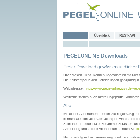
Überblick
REST-API
PEGELONLINE Downloads
Freier Download gewässerkundlicher 
Über diesen Dienst können Tagesdateien mit Mes
Die Zeitstempel in den Dateien liegen ganzjährig in
Webadresse:
https://www.pegelonline.wsv.de/webs
Weiterhin stehen auch ältere ungeprüfte Rohdate
Abo
Mit einem Abonnement fassen Sie regelmäßig meh
können Sie sich alternativ auch per Email zustel
Zeitreihen in einer Datei zusammenzufassen und 
Anmeldung und zu den Abonnements finden Sie
hi
Nach erfolgreicher Anmeldung und erstmal