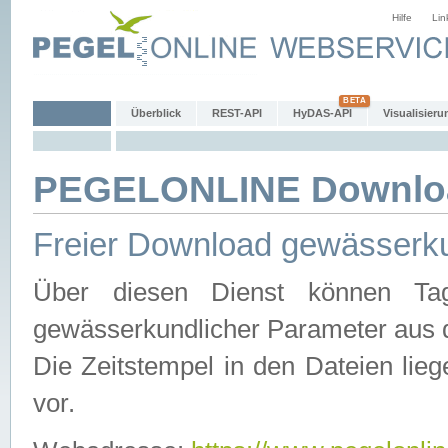
Hilfe
Lin
Überblick
REST-API
HyDAS-API
Visualisieru
PEGELONLINE Downlo
Freier Download gewässerku
Über diesen Dienst können Tag
gewässerkundlicher Parameter aus 
Die Zeitstempel in den Dateien lieg
vor.