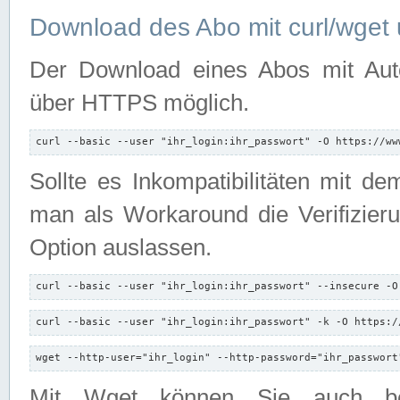
Download des Abo mit curl/wget 
Der Download eines Abos mit Autori
über HTTPS möglich.
curl --basic --user "ihr_login:ihr_passwort" -O https://ww
Sollte es Inkompatibilitäten mit d
man als Workaround die Verifizierun
Option auslassen.
curl --basic --user "ihr_login:ihr_passwort" --insecure -O
curl --basic --user "ihr_login:ihr_passwort" -k -O https:/
wget --http-user="ihr_login" --http-password="ihr_passwort
Mit Wget können Sie auch b