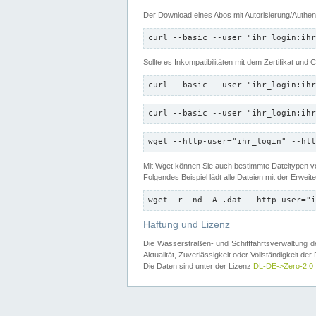
Der Download eines Abos mit Autorisierung/Authent
curl --basic --user "ihr_login:ihr
Sollte es Inkompatibilitäten mit dem Zertifikat und
curl --basic --user "ihr_login:ihr
curl --basic --user "ihr_login:ihr
wget --http-user="ihr_login" --htt
Mit Wget können Sie auch bestimmte Dateitypen
Folgendes Beispiel lädt alle Dateien mit der Erwei
wget -r -nd -A .dat --http-user="i
Haftung und Lizenz
Die Wasserstraßen- und Schifffahrtsverwaltung des
Aktualität, Zuverlässigkeit oder Vollständigkeit d
Die Daten sind unter der Lizenz
DL-DE->Zero-2.0