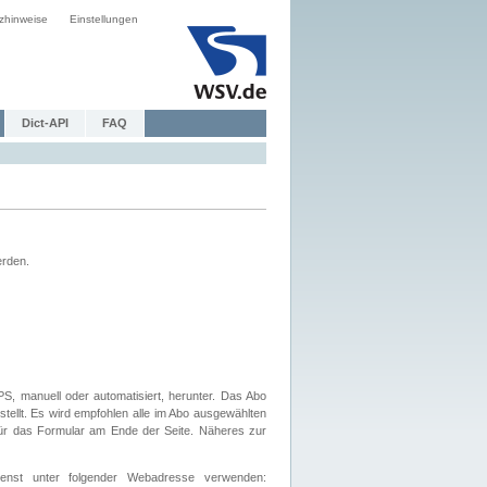
zhinweise
Einstellungen
Dict-API
FAQ
erden.
, manuell oder automatisiert, herunter. Das Abo
tellt. Es wird empfohlen alle im Abo ausgewählten
afür das Formular am Ende der Seite. Näheres zur
nst unter folgender Webadresse verwenden: