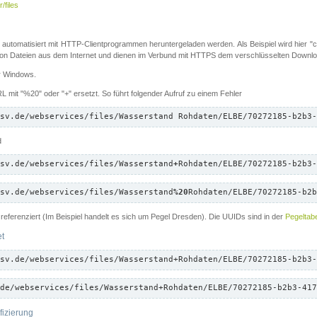
/files
 automatisiert mit HTTP-Clientprogrammen heruntergeladen werden. Als Beispiel wird hier "cu
 Dateien aus dem Internet und dienen im Verbund mit HTTPS dem verschlüsselten Down
ür Windows.
 mit "%20" oder "+" ersetzt. So führt folgender Aufruf zu einem Fehler
sv.de/webservices/files/Wasserstand Rohdaten/ELBE/70272185-b2b3-
d
sv.de/webservices/files/Wasserstand
+
Rohdaten/ELBE/70272185-b2b3-
sv.de/webservices/files/Wasserstand
%20
Rohdaten/ELBE/70272185-b2b
referenziert (Im Beispiel handelt es sich um Pegel Dresden). Die UUIDs sind in der
Pegeltabe
et
sv.de/webservices/files/Wasserstand+Rohdaten/ELBE/70272185-b2b3-
de/webservices/files/Wasserstand+Rohdaten/ELBE/70272185-b2b3-417
fizierung