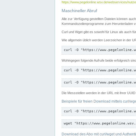
https://www.pegelonline.wsv.de/webservices/nutzer
Maschineller Abruf
Alle zur Verfügung gestellten Dateien können auch
Kommandozeilenprogramme zum Herunterladen von
Curl und Wget gibt es sowohl für Linux als auch f
Wie allgemein üblich werden Leerzeichen in der URL
curl -O "https://www.pegelonline.w
Wohingegen folgende Aufrufe beide erfolgreich sin
curl -O "https://www.pegelonline.w
curl -O "https://www.pegelonline.w
Die Messstellen werden in der URL mit ihrer UUID 
Beispiele für freien Download mittels curl/wg
curl -O "https://www.pegelonline.w
wget "https://www.pegelonline.wsv.
Download des Abo mit curl/wget und Authenti