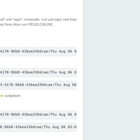
rl" und "wget" verwendet. curl und wget sind freie
load Ihres Abos von PEGELONLINE.
4178-96b8-43bea330dcae/Thu Aug 06 03:00:48 CEST 2026/down.txt"
4178-96b8-43bea330dcae/Thu Aug 06 03:00:48 CEST 2026/down.txt"
3-4178-96b8-43bea330dcae/Thu Aug 06 03:00:48 CEST 2026/down.txt"
lle
aufgelistet.
4178-96b8-43bea330dcae/Thu Aug 06 03:00:48 CEST 2026/down.txt"
8-96b8-43bea330dcae/Thu Aug 06 03:00:48 CEST 2026/down.txt"