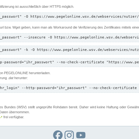
ifizierung ist ausschließlich über HTTPS möglich.
_passwort" -O https://www.pegelonline.wsv.de/webservices/nutzer/
 Curl bzw. Wget geben, kann man als Workaround die Verifizierung des Zertifikates mittels ein
_passwort" --insecure -O https://www.pegelonline.wsv.de/webservi
_passwort" -k -O https://www.pegelonline.wsv.de/webservices/nutz
p-password="ihr_passwort" --no-check-certificate "https://www.pe
 von PEGELONLINE herunterladen.
terung
.dat
herunter:
hr_login" --http-password="ihr_passwort" --no-check-certificate 
 Bundes (WSV) stellt ungeprüfte Rohdaten bereit. Daher wird keine Haftung oder Gewährleis
er Daten übernommen.
↗
frei verfügbar.