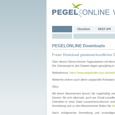
Überblick
REST-API
PEGELONLINE Downloads
Freier Download gewässerkundlicher 
Über diesen Dienst können Tagesdateien mit Mes
Die Zeitstempel in den Dateien liegen ganzjährig in
Webadresse:
https://www.pegelonline.wsv.de/webs
Weiterhin stehen auch ältere ungeprüfte Rohdate
Abo
Mit einem Abonnement fassen Sie regelmäßig meh
können Sie sich alternativ auch per Email zustel
Zeitreihen in einer Datei zusammenzufassen und 
Anmeldung und zu den Abonnements finden Sie
hi
Nach erfolgreicher Anmeldung und erstmal