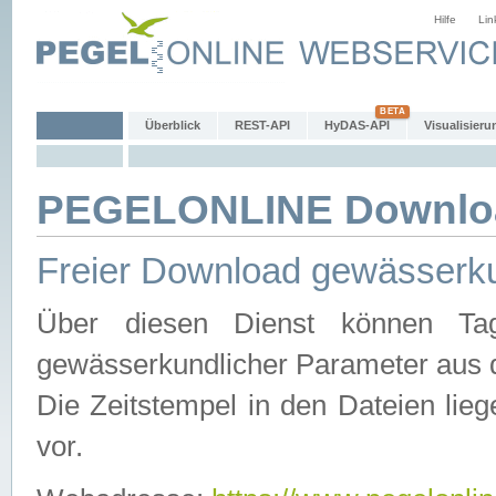
Hilfe
Lin
Überblick
REST-API
HyDAS-API
Visualisieru
PEGELONLINE Downlo
Freier Download gewässerku
Über diesen Dienst können Tag
gewässerkundlicher Parameter aus 
Die Zeitstempel in den Dateien lieg
vor.