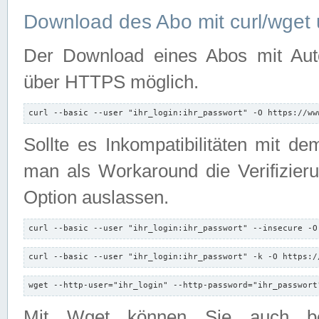
Download des Abo mit curl/wget 
Der Download eines Abos mit Autori
über HTTPS möglich.
curl --basic --user "ihr_login:ihr_passwort" -O https://ww
Sollte es Inkompatibilitäten mit d
man als Workaround die Verifizierun
Option auslassen.
curl --basic --user "ihr_login:ihr_passwort" --insecure -O
curl --basic --user "ihr_login:ihr_passwort" -k -O https:/
wget --http-user="ihr_login" --http-password="ihr_passwort
Mit Wget können Sie auch b