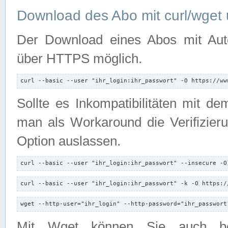
Download des Abo mit curl/wget 
Der Download eines Abos mit Autori
über HTTPS möglich.
curl --basic --user "ihr_login:ihr_passwort" -O https://ww
Sollte es Inkompatibilitäten mit d
man als Workaround die Verifizierun
Option auslassen.
curl --basic --user "ihr_login:ihr_passwort" --insecure -O
curl --basic --user "ihr_login:ihr_passwort" -k -O https:/
wget --http-user="ihr_login" --http-password="ihr_passwort
Mit Wget können Sie auch b