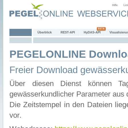
Hilfe
Lin
Überblick
REST-API
HyDAS-API
Visualisieru
PEGELONLINE Downlo
Freier Download gewässerku
Über diesen Dienst können Tag
gewässerkundlicher Parameter aus 
Die Zeitstempel in den Dateien lieg
vor.