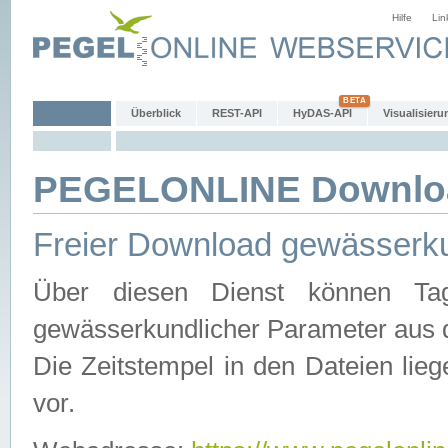
Hilfe
Lin
Überblick
REST-API
HyDAS-API
Visualisieru
PEGELONLINE Downlo
Freier Download gewässerku
Über diesen Dienst können Tag
gewässerkundlicher Parameter aus 
Die Zeitstempel in den Dateien lieg
vor.