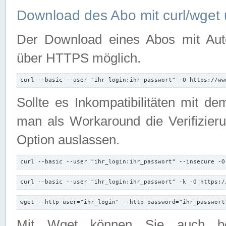
Download des Abo mit curl/wget 
Der Download eines Abos mit Autori
über HTTPS möglich.
curl --basic --user "ihr_login:ihr_passwort" -O https://ww
Sollte es Inkompatibilitäten mit d
man als Workaround die Verifizierun
Option auslassen.
curl --basic --user "ihr_login:ihr_passwort" --insecure -O
curl --basic --user "ihr_login:ihr_passwort" -k -O https:/
wget --http-user="ihr_login" --http-password="ihr_passwort
Mit Wget können Sie auch b