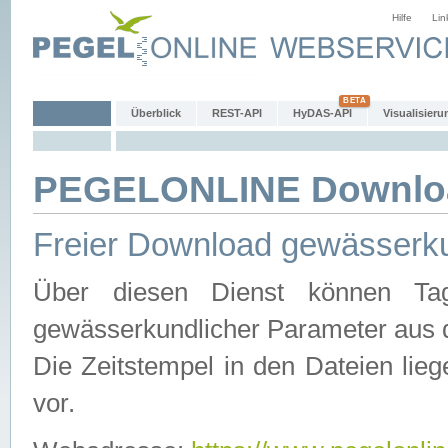
Hilfe
Lin
Überblick
REST-API
HyDAS-API
Visualisieru
PEGELONLINE Downlo
Freier Download gewässerku
Über diesen Dienst können Tag
gewässerkundlicher Parameter aus 
Die Zeitstempel in den Dateien lieg
vor.