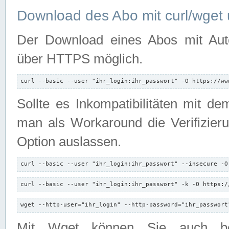
Download des Abo mit curl/wget 
Der Download eines Abos mit Autori
über HTTPS möglich.
curl --basic --user "ihr_login:ihr_passwort" -O https://ww
Sollte es Inkompatibilitäten mit d
man als Workaround die Verifizierun
Option auslassen.
curl --basic --user "ihr_login:ihr_passwort" --insecure -O
curl --basic --user "ihr_login:ihr_passwort" -k -O https:/
wget --http-user="ihr_login" --http-password="ihr_passwort
Mit Wget können Sie auch b